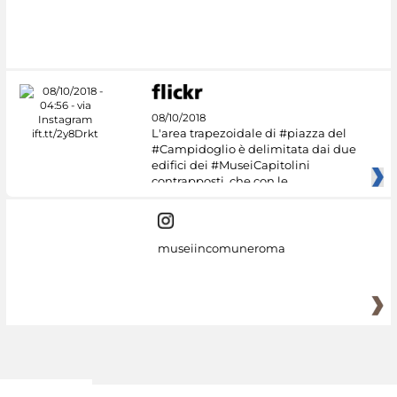
#DiscoverMiC
08/10/2018
L'area trapezoidale di #piazza del
#Campidoglio è delimitata dai due
edifici dei #MuseiCapitolini
contrapposti, che con le
museiincomuneroma