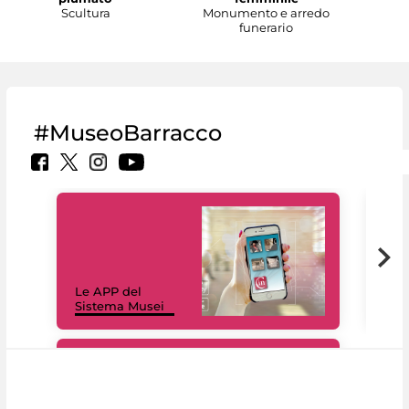
Scultura
Monumento e arredo
funerario
#MuseoBarracco
Il 
Le APP del
Mus
Sistema Musei
net