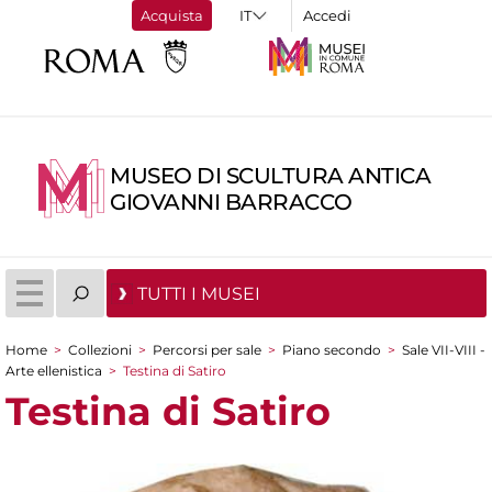
Acquista
Accedi
MUSEO DI SCULTURA ANTICA
GIOVANNI BARRACCO
TUTTI I MUSEI
Home
>
Collezioni
>
Percorsi per sale
>
Piano secondo
>
Sale VII-VIII -
Tu sei qui
Arte ellenistica
>
Testina di Satiro
Testina di Satiro