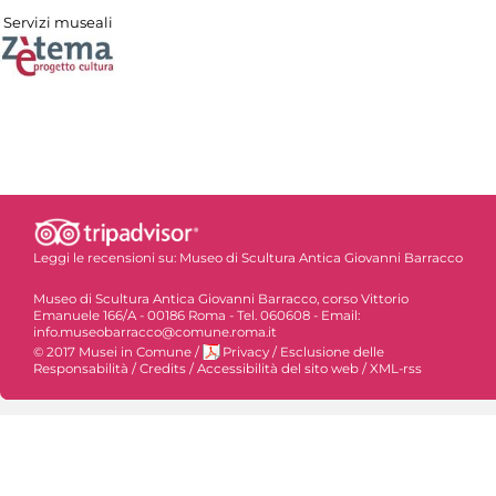
Servizi museali
Leggi le recensioni su:
Museo di Scultura Antica Giovanni Barracco
Museo di Scultura Antica Giovanni Barracco, corso Vittorio
Emanuele 166/A - 00186 Roma - Tel. 060608 - Email:
info.museobarracco@comune.roma.it
© 2017 Musei in Comune
/
Privacy
/
Esclusione delle
Responsabilità
/
Credits
/
Accessibilità del sito web
/
XML-rss