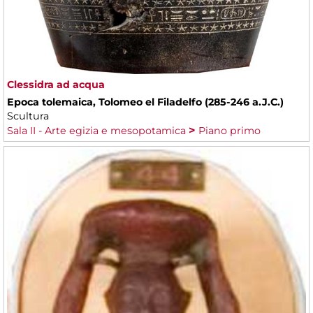
Clessidra ad acqua
Epoca tolemaica, Tolomeo el Filadelfo (285-246 a.J.C.)
Scultura
Sala II - Arte egizia e mesopotamica
Piano primo