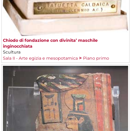
Chiodo di fondazione con divinita’ maschile
inginocchiata
Scultura
Sala II - Arte egizia e mesopotamica
Piano primo