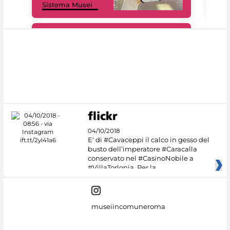
Sistema Musei
net
#DiscoverMiC
04/10/2018
E' di #Cavaceppi il calco in gesso del
busto dell’imperatore #Caracalla
conservato nel #CasinoNobile a
#VillaTorlonia. Per la
museiincomuneroma