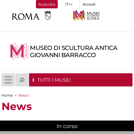
Acquista
Accedi
MUSEO DI SCULTURA ANTICA
GIOVANNI BARRACCO
TUTTI I MUSEI
Home
>
News
Tu sei qui
News
In corso
(scheda attiva)