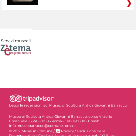
Servizi museali
Leggi le recensioni su:
Museo di Scultura Antica Giovanni Barracco
Museo di Scultura Antica Giovanni Barracco, corso Vittorio
Emanuele 166/A - 00186 Roma - Tel. 060608 - Email:
info.museobarracco@comune.roma.it
© 2017 Musei in Comune
/
Privacy
/
Esclusione delle
Responsabilità
/
Credits
/
Accessibilità del sito web
/
XML-rss