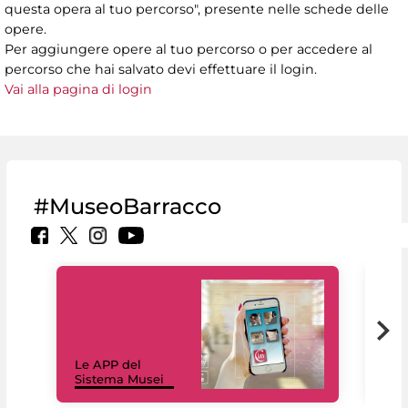
questa opera al tuo percorso", presente nelle schede delle
opere.
Per aggiungere opere al tuo percorso o per accedere al
percorso che hai salvato devi effettuare il login.
Vai alla pagina di login
#MuseoBarracco
Il 
Le APP del
Mus
Sistema Musei
net