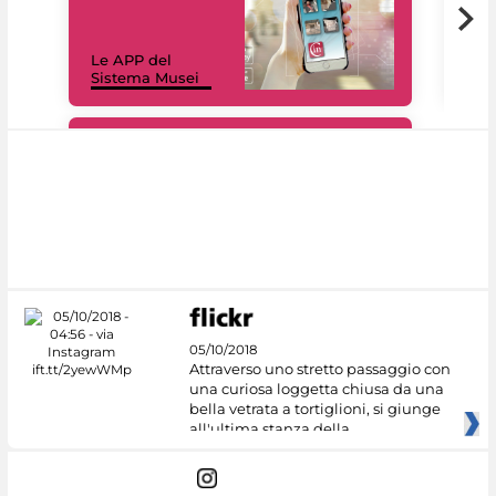
Il 
Le APP del
Mus
Sistema Musei
net
#DiscoverMiC
05/10/2018
Attraverso uno stretto passaggio con
una curiosa loggetta chiusa da una
bella vetrata a tortiglioni, si giunge
all'ultima stanza della