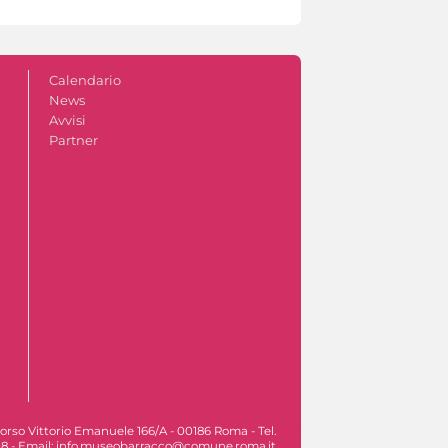
Calendario
News
Avvisi
Partner
orso Vittorio Emanuele 166/A - 00186 Roma - Tel.
8 - Email: info.museobarracco@comune.roma.it