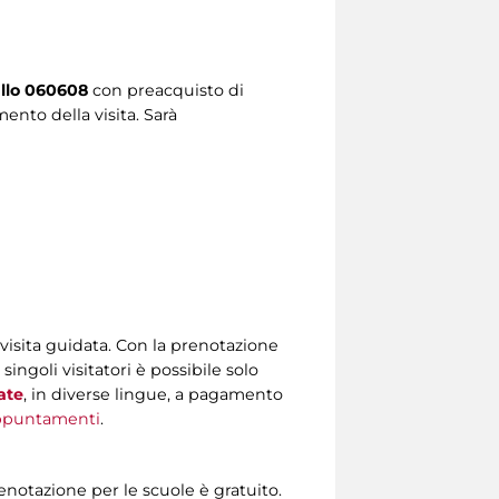
allo 060608
con preacquisto di
ento della visita. Sarà
visita guidata. Con la prenotazione
singoli visitatori è possibile solo
ate
, in diverse lingue, a pagamento
ppuntamenti
.
renotazione per le scuole è gratuito.