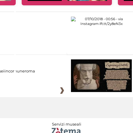
eiincomuneroma
Servizi museali