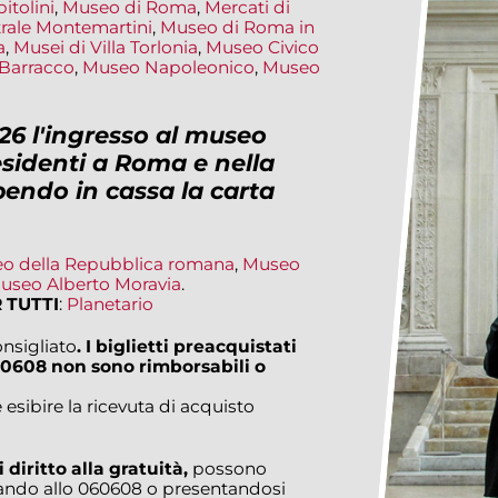
itolini
,
Museo di Roma
,
Mercati di
rale Montemartini
,
Museo di Roma in
a
,
Musei di Villa Torlonia
,
Museo Civico
Barracco
,
Museo Napoleonico
,
Museo
26 l'ingresso al museo
esidenti a Roma e nella
bendo in cassa la carta
o della Repubblica romana
,
Museo
useo Alberto Moravia
.
 TUTTI
:
Planetario
nsigliato
. I biglietti preacquistati
0608 non sono rimborsabili o
 esibire la ricevuta di acquisto
 diritto alla gratuità,
possono
fonando allo 060608 o presentandosi