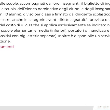
lle scuole, accompagnati dai loro insegnanti, il biglietto di i
lla scuola, dell’elenco nominativo degli alunni e degli insegna
10 alunni), diviso per classi e firmato dal dirigente scolastico
ostre, anche le categorie aventi diritto a gratuità (previste 
del costo di € 2,00 che si applica esclusivamente se indicato nel
di scuole elementari e medie (inferiori), portatori di handica
sitivi con biglietteria separata). Inoltre è disponibile un servi
zione.
tamenti