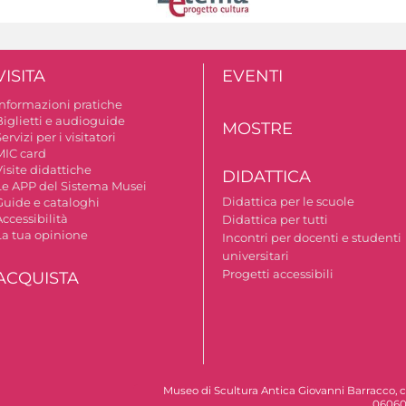
VISITA
EVENTI
Informazioni pratiche
Biglietti e audioguide
MOSTRE
ervizi per i visitatori
MIC card
isite didattiche
DIDATTICA
Le APP del Sistema Musei
Didattica per le scuole
Guide e cataloghi
ccessibilità
Didattica per tutti
La tua opinione
Incontri per docenti e studenti
universitari
Progetti accessibili
ACQUISTA
Museo di Scultura Antica Giovanni Barracco, c
06060