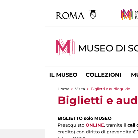
MUSEO DI S
IL MUSEO
COLLEZIONI
M
Home
>
Visita
>
Biglietti e audioguide
Tu sei qui
Biglietti e au
BIGLIETTO solo MUSEO
Preacquisto
ONLINE
, tramite il
call
credito) con diritto di prevendita € 1