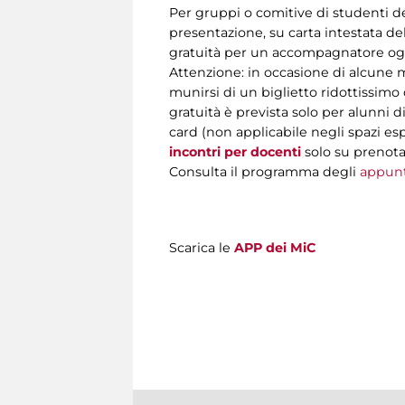
Per gruppi o comitive di studenti de
presentazione, su carta intestata de
gratuità per un accompagnatore ogni 
Attenzione: in occasione di alcune m
munirsi di un biglietto ridottissimo 
gratuità è prevista solo per alunni 
card (non applicabile negli spazi espo
incontri per docenti
solo su prenota
Consulta il programma degli
appun
Scarica le
APP dei MiC