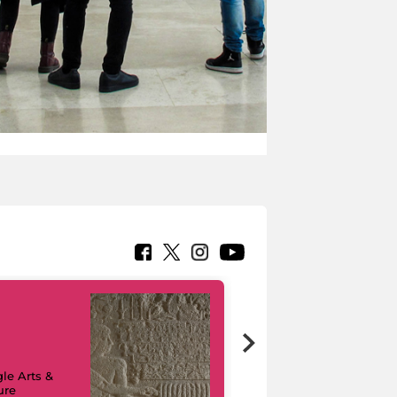
le Arts &
ure
I like MiC