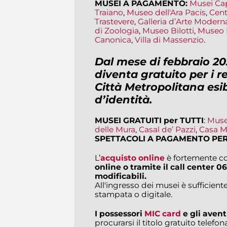
MUSEI A PAGAMENTO:
Musei Cap
Traiano
,
Museo dell'Ara Pacis
,
Cent
Trastevere
,
Galleria d’Arte Modern
di Zoologia
,
Museo Bilotti
,
Museo 
Canonica
,
Villa di Massenzio
.
Dal mese di febbraio 20
diventa gratuito per i r
Città Metropolitana esi
d’identità
.
MUSEI GRATUITI per TUTTI
:
Muse
delle Mura
,
Casal de’ Pazzi
,
Casa M
SPETTACOLI A PAGAMENTO PER
L’
acquisto online
è fortemente co
online o tramite il call center
06
modificabili.
All'ingresso dei musei è sufficiente
stampata o digitale.
I possessori
MIC card
e gli aventi
procurarsi il titolo gratuito tele