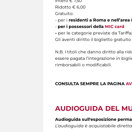
Intero € 7,50
Ridotto € 6,00
Gratuito:
- per i
residenti a Roma e nell’area
-
per i possessori della
MIC card
-
per le categorie previste da Tariff
Gli aventi diritto il biglietto gratuit
N.B. I titoli che danno diritto alla r
essere pagata l’integrazione in biglie
rimborsabili o modificabili.
CONSULTA SEMPRE LA PAGINA
AV
AUDIOGUIDA DEL M
Audioguida sull'esposizione perm
L’audioguida
è acquistabile dirett