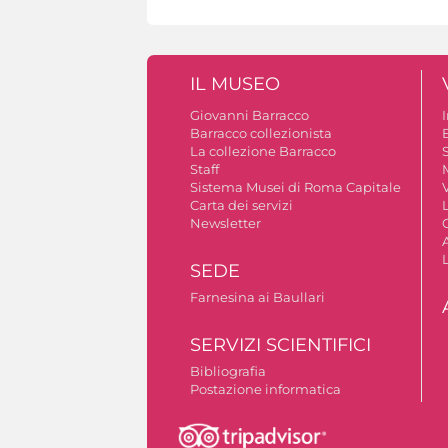
IL MUSEO
Giovanni Barracco
Barracco collezionista
La collezione Barracco
S
Staff
Sistema Musei di Roma Capitale
V
Carta dei servizi
Newsletter
A
SEDE
Farnesina ai Baullari
SERVIZI SCIENTIFICI
Bibliografia
Postazione informatica
Autorizzazione riprese fotografiche