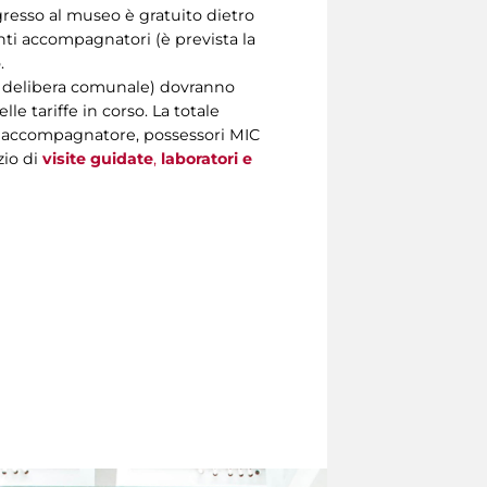
ngresso al museo è gratuito dietro
nti accompagnatori (è prevista la
.
da delibera comunale) dovranno
le tariffe in corso. La totale
p e accompagnatore, possessori MIC
zio di
visite guidate
,
laboratori
e