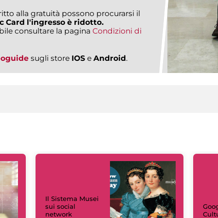
ritto alla gratuità possono procurarsi il
c Card l'ingresso è ridotto.
bile consultare la pagina
Condizioni di
eoguide
sugli store
IOS
e
Android
.
Il Sistema Musei
sui social
Goog
network
Cult