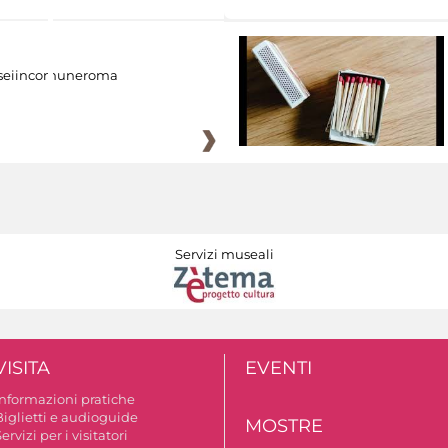
eiincomuneroma
Servizi museali
VISITA
EVENTI
Informazioni pratiche
Biglietti e audioguide
MOSTRE
ervizi per i visitatori