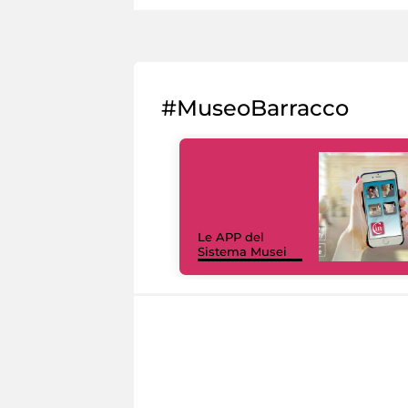
#MuseoBarracco
Le APP del
Sistema Musei