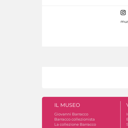
mus
IL MUSEO
Giovanni Barracco
Barracco collezionista
La collezione Barracco
S