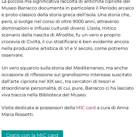
La piccola ma significativa raccolta di antichità cipriote del
Museo Barracco documenta in particolare il Periodo arcaico
e proto-classico della storia greca dell’isola. Una storia che,
però, si svolge nel corso di oltre 9000 anni, attraverso
dominazioni e influssi culturali diversi. L’isola, mitico
scenario della nascita di Afrodite, fu un vero e proprio
crocevia di Civiltà, il cui stratificarsi è ben evidente ancora
nella produzione artistica di VI e V secolo, come potremo
osservare.
Un vero squarcio sulla storia del Mediterraneo, ma anche
occasione di riflessione sul grandissimo interesse suscitato
dall’arte cipriota nel XIX sec., tra cercatori di tesori e
straordinarie personalità, di cui, pure, Barracco ci ha lasciato
viva traccia nella Biblioteca del Museo.
Visita dedicata ai possessori della
MIC card
a cura di Anna
Maria Rossetti.
Gratis con la MIC card