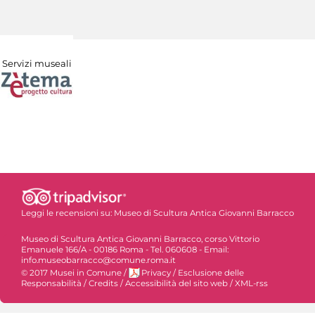
Servizi museali
Leggi le recensioni su:
Museo di Scultura Antica Giovanni Barracco
Museo di Scultura Antica Giovanni Barracco, corso Vittorio
Emanuele 166/A - 00186 Roma - Tel. 060608 - Email:
info.museobarracco@comune.roma.it
© 2017 Musei in Comune
/
Privacy
/
Esclusione delle
Responsabilità
/
Credits
/
Accessibilità del sito web
/
XML-rss