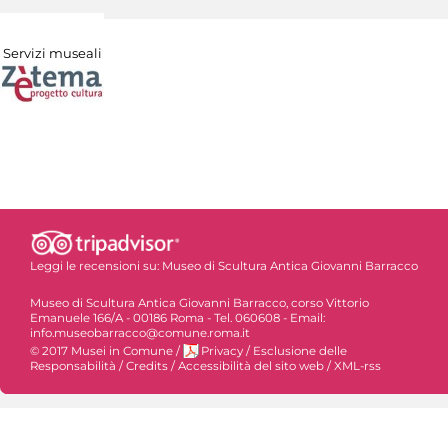
Servizi museali
Leggi le recensioni su:
Museo di Scultura Antica Giovanni Barracco
Museo di Scultura Antica Giovanni Barracco, corso Vittorio
Emanuele 166/A - 00186 Roma - Tel. 060608 - Email:
info.museobarracco@comune.roma.it
© 2017 Musei in Comune
/
Privacy
/
Esclusione delle
Responsabilità
/
Credits
/
Accessibilità del sito web
/
XML-rss