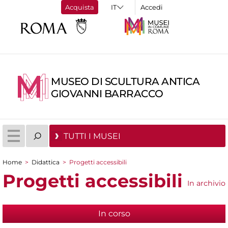
Acquista
Accedi
MUSEO DI SCULTURA ANTICA
GIOVANNI BARRACCO
TUTTI I MUSEI
Home
>
Didattica
>
Progetti accessibili
Tu sei qui
Progetti accessibili
In archivio
In corso
(scheda attiva)