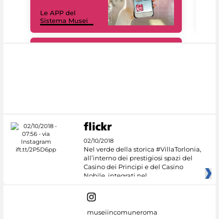
Il 
Le APP del
Mus
Sistema Musei
net
#DiscoverMiC
02/10/2018
Nel verde della storica #VillaTorlonia,
all’interno dei prestigiosi spazi del
Casino dei Principi e del Casino
Nobile, integrati nel
museiincomuneroma