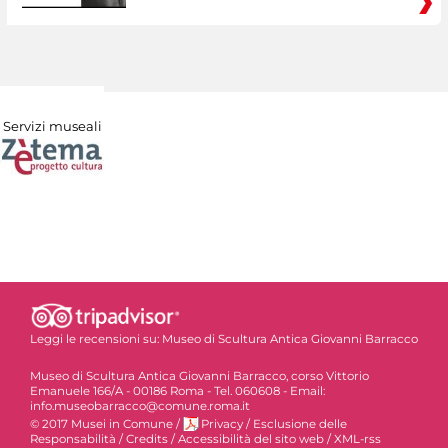
Servizi museali
Leggi le recensioni su:
Museo di Scultura Antica Giovanni Barracco
Museo di Scultura Antica Giovanni Barracco, corso Vittorio
Emanuele 166/A - 00186 Roma - Tel. 060608 - Email:
info.museobarracco@comune.roma.it
© 2017 Musei in Comune
/
Privacy
/
Esclusione delle
Responsabilità
/
Credits
/
Accessibilità del sito web
/
XML-rss