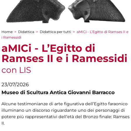
Home
>
Didattica
>
Didattica per tutti
>
aMICi - L’Egitto di Ramses II e
Tu sei qui
i Ramessidi
aMICi - L’Egitto di
Ramses II e i Ramessidi
con LIS
23/07/2026
Museo di Scultura Antica Giovanni Barracco
Alcune testimonianze di arte figurativa dell’Egitto faraonico
illuminano un discorso riguardante uno dei personaggi di
potere più rappresentativi dell’età del Bronzo finale: Ramses
II.