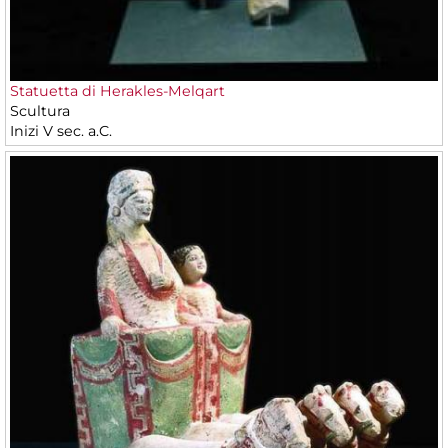
Statuetta di Herakles-Melqart
Scultura
Inizi V sec. a.C.