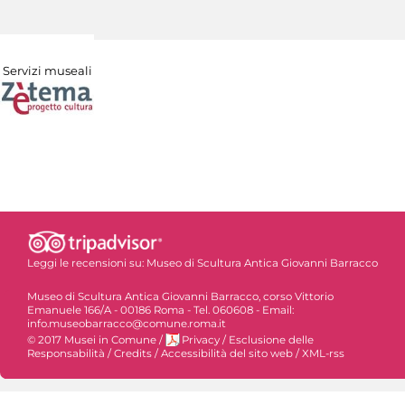
Servizi museali
Leggi le recensioni su:
Museo di Scultura Antica Giovanni Barracco
Museo di Scultura Antica Giovanni Barracco, corso Vittorio
Emanuele 166/A - 00186 Roma - Tel. 060608 - Email:
info.museobarracco@comune.roma.it
© 2017 Musei in Comune
/
Privacy
/
Esclusione delle
Responsabilità
/
Credits
/
Accessibilità del sito web
/
XML-rss