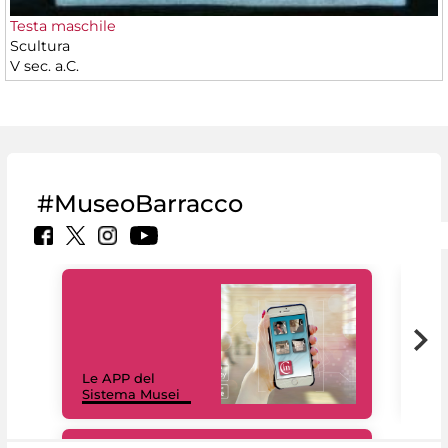
Testa maschile
Scultura
V sec. a.C.
#MuseoBarracco
Il 
Le APP del
Mus
Sistema Musei
net