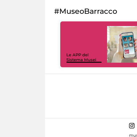
#MuseoBarracco
Le APP del
Sistema Musei
mus