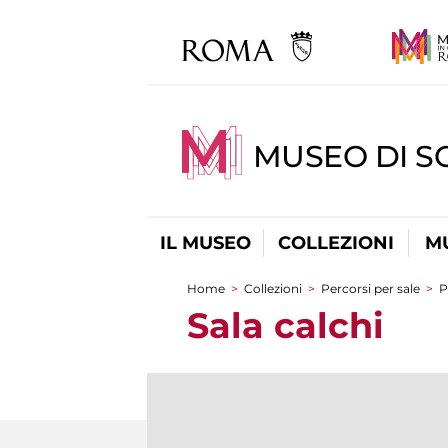
MUSEO DI S
IL MUSEO
COLLEZIONI
M
Home
>
Collezioni
>
Percorsi per sale
>
P
Tu sei qui
Sala calchi