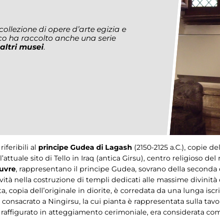
llezione di opere d’arte egizia e
o ha raccolto anche una serie
 altri musei
.
iferibili al
principe Gudea di Lagash
(2150-2125 a.C.), copie d
attuale sito di Tello in Iraq (antica Girsu), centro religioso de
uvre
, rappresentano il principe Gudea, sovrano della seconda 
ità nella costruzione di templi dedicati alle massime divinità
uta, copia dell’originale in diorite, è corredata da una lunga isc
onsacrato a Ningirsu, la cui pianta è rappresentata sulla tavo
 raffigurato in atteggiamento cerimoniale, era considerata com