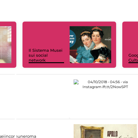
Il Sistema Musei
sui social
Goog
network
Cult
eiincomuneroma