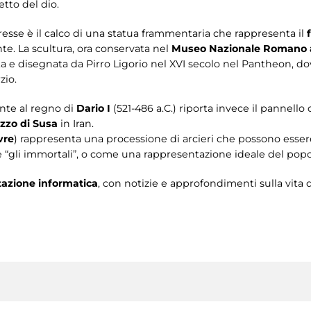
etto del dio.
esse è il calco di una statua frammentaria che rappresenta il
nte. La scultura, ora conservata nel
Museo Nazionale Romano 
ista e disegnata da Pirro Ligorio nel XVI secolo nel Pantheon, 
zio.
nte al regno di
Dario I
(521-486 a.C.) riporta invece il pannell
azzo di Susa
in Iran.
vre
) rappresenta una processione di arcieri che possono esser
e “gli immortali”, o come una rappresentazione ideale del popo
tazione informatica
, con notizie e approfondimenti sulla vita 