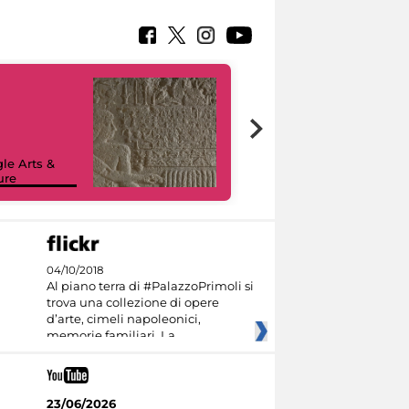
le Arts &
ure
I like MiC
04/10/2018
Al piano terra di #PalazzoPrimoli si
trova una collezione di opere
d’arte, cimeli napoleonici,
memorie familiari. La
23/06/2026