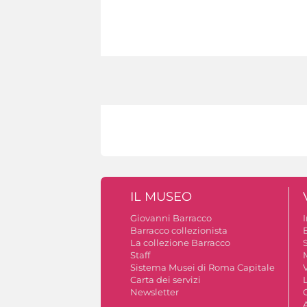
IL MUSEO
Giovanni Barracco
Barracco collezionista
La collezione Barracco
S
Staff
Sistema Musei di Roma Capitale
V
Carta dei servizi
Newsletter
A