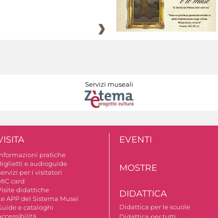
Servizi museali
VISITA
EVENTI
Informazioni pratiche
Biglietti e audioguide
MOSTRE
ervizi per i visitatori
MIC card
isite didattiche
DIDATTICA
Le APP del Sistema Musei
Didattica per le scuole
Guide e cataloghi
ccessibilità
Didattica per tutti