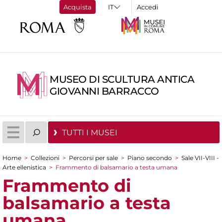
Acquista
Accedi
MUSEO DI SCULTURA ANTICA
GIOVANNI BARRACCO
TUTTI I MUSEI
Home
>
Collezioni
>
Percorsi per sale
>
Piano secondo
>
Sale VII-VIII -
Tu sei qui
Arte ellenistica
>
Frammento di balsamario a testa umana
Frammento di
balsamario a testa
umana