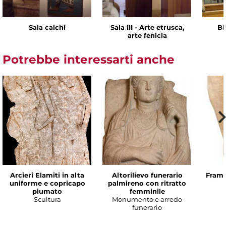
Sala calchi
Sala III - Arte etrusca,
Bi
arte fenicia
Potrebbe interessarti anche
Arcieri Elamiti in alta
Altorilievo funerario
Framm
uniforme e copricapo
palmireno con ritratto
piumato
femminile
Scultura
Monumento e arredo
funerario