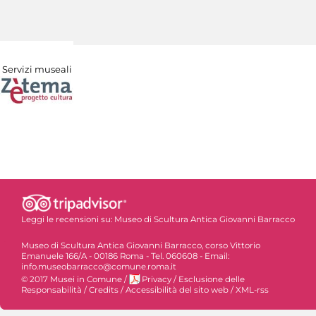
Servizi museali
Leggi le recensioni su:
Museo di Scultura Antica Giovanni Barracco
Museo di Scultura Antica Giovanni Barracco, corso Vittorio
Emanuele 166/A - 00186 Roma - Tel. 060608 - Email:
info.museobarracco@comune.roma.it
© 2017 Musei in Comune
/
Privacy
/
Esclusione delle
Responsabilità
/
Credits
/
Accessibilità del sito web
/
XML-rss