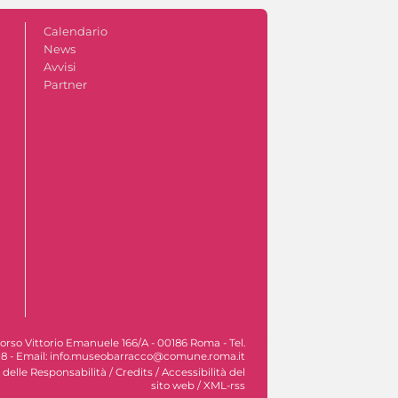
Calendario
News
Avvisi
Partner
orso Vittorio Emanuele 166/A - 00186 Roma - Tel.
8 - Email: info.museobarracco@comune.roma.it
 delle Responsabilità
/
Credits
/
Accessibilità del
sito web
/
XML-rss