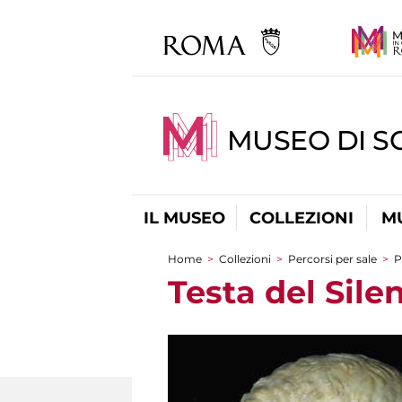
MUSEO DI S
IL MUSEO
COLLEZIONI
M
Home
>
Collezioni
>
Percorsi per sale
>
P
Tu sei qui
Testa del Sile