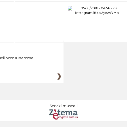
eiincomuneroma
Servizi museali