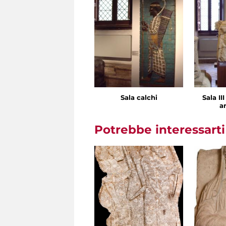
Sala calchi
Sala II
ar
Potrebbe interessart