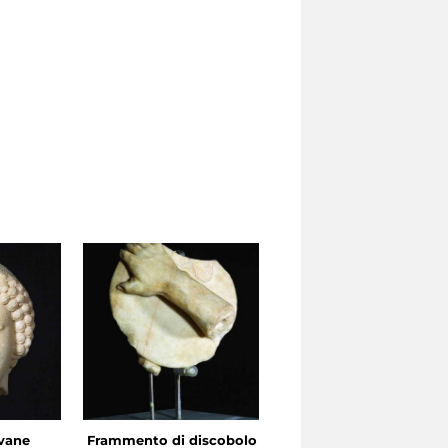
ovane
Frammento di discobolo
Testa di giovane