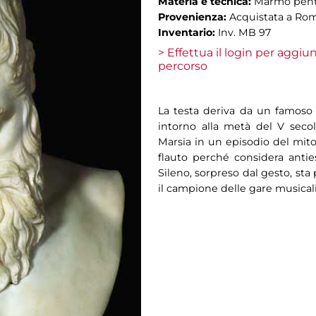
Materia e tecnica:
Marmo pent
Provenienza:
Acquistata a Ro
Inventario:
Inv. MB 97
> Effettua il login per aggi
percorso
La testa deriva da un famoso
intorno alla metà del V seco
Marsia in un episodio del mito
flauto perché considera anties
Sileno, sorpreso dal gesto, st
il campione delle gare musical