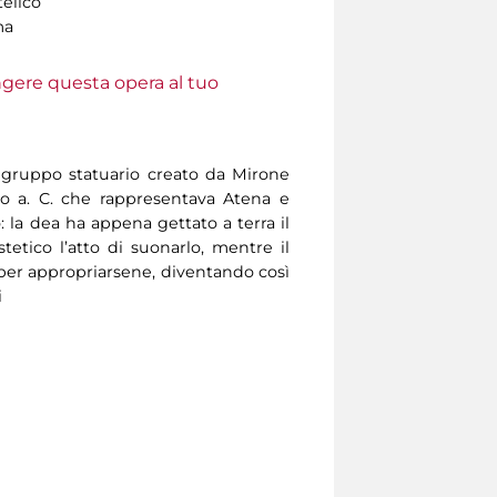
elico
ma
ungere questa opera al tuo
 gruppo statuario creato da Mirone
lo a. C. che rappresentava Atena e
: la dea ha appena gettato a terra il
tetico l’atto di suonarlo, mentre il
a per appropriarsene, diventando così
i