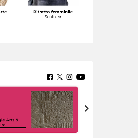
arte
Ritratto femminile
Testa di atleta
a
Scultura
Scultura
le Arts &
ure
I like MiC