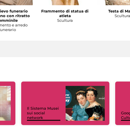
lievo funerario
Frammento di statua di
Testa di M
no con ritratto
atleta
Scultur
emminile
Scultura
ento e arredo
funerario
Il Sistema Musei
sui social
Goog
network
Cult