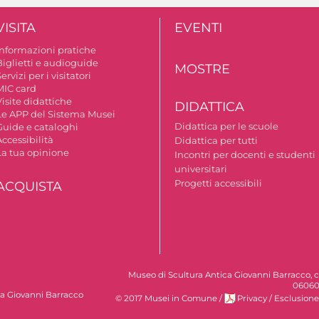
VISITA
EVENTI
Informazioni pratiche
Biglietti e audioguide
MOSTRE
ervizi per i visitatori
MIC card
isite didattiche
DIDATTICA
Le APP del Sistema Musei
Didattica per le scuole
Guide e cataloghi
ccessibilità
Didattica per tutti
La tua opinione
Incontri per docenti e studenti
universitari
Progetti accessibili
ACQUISTA
Museo di Scultura Antica Giovanni Barracco, c
06060
ca Giovanni Barracco
© 2017 Musei in Comune
/
Privacy
/
Esclusione