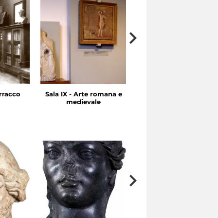
rracco
Sala IX - Arte romana e
Sale VII-VIII - Arte
medievale
ellenistica