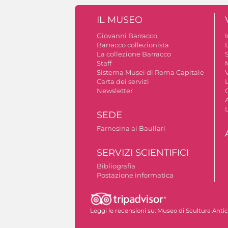
IL MUSEO
Giovanni Barracco
Barracco collezionista
La collezione Barracco
S
Staff
Sistema Musei di Roma Capitale
V
Carta dei servizi
Newsletter
A
SEDE
Farnesina ai Baullari
SERVIZI SCIENTIFICI
Bibliografia
Postazione informatica
Autorizzazione riprese fotografiche
Leggi le recensioni su:
Museo di Scultura Anti