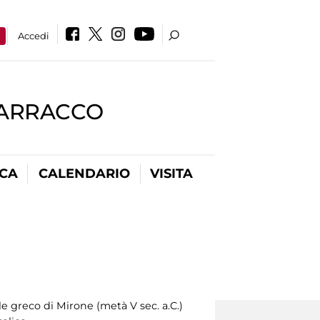
a
Accedi
BARRACCO
ICA
CALENDARIO
VISITA
ale greco di Mirone (metà V sec. a.C.)