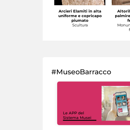
Arcieri Elamiti in alta
Altori
uniforme e copricapo
palmire
piumato
f
Scultura
Monum
#MuseoBarracco
Le APP del
Sistema Musei