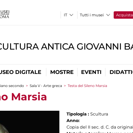
Tutti i musei
Acquist
CULTURA ANTICA GIOVANNI 
USEO DIGITALE
MOSTRE
EVENTI
DIDATT
iano secondo
>
Sala V - Arte greca
>
Testa del Sileno Marsia
no Marsia
Tipologia :
Scultura
Anno:
Copia del II sec. d. C. da origin