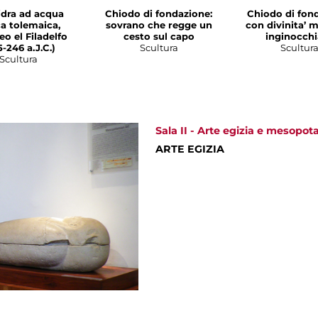
idra ad acqua
Chiodo di fondazione:
Chiodo di fon
a tolemaica,
sovrano che regge un
con divinita’ 
o el Filadelfo
cesto sul capo
inginocchi
-246 a.J.C.)
Scultura
Scultur
Scultura
Sala II - Arte egizia e mesopo
ARTE EGIZIA