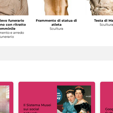
lievo funerario
Frammento di statua di
Testa di M
no con ritratto
atleta
Scultur
emminile
Scultura
ento e arredo
funerario
Il Sistema Musei
sui social
Goog