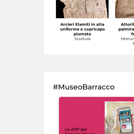
Arcieri Elamiti in alta
Altori
uniforme e copricapo
palmire
piumato
f
Scultura
Monum
#MuseoBarracco
Le APP del