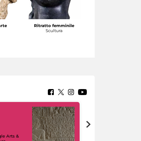
arte
Ritratto femminile
Testa di atleta
a
Scultura
Scultura
le Arts &