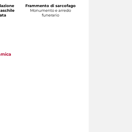
dazione
Frammento di sarcofago
Modello di scultura
maschile
Monumento e arredo
Scultura
ata
funerario
a
tamica