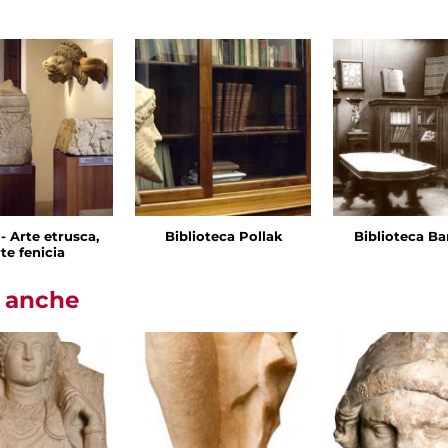
I - Arte etrusca,
Biblioteca Pollak
Biblioteca Ba
te fenicia
i anche