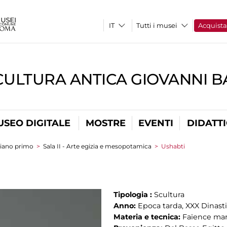
Tutti i musei
Acquist
CULTURA ANTICA GIOVANNI 
USEO DIGITALE
MOSTRE
EVENTI
DIDATT
iano primo
>
Sala II - Arte egizia e mesopotamica
>
Ushabti
Tipologia :
Scultura
Anno:
Epoca tarda, XXX Dinasti
Materia e tecnica:
Faïence mar