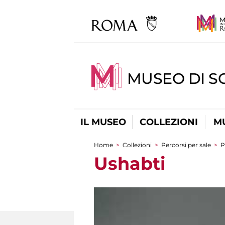
MUSEO DI S
IL MUSEO
COLLEZIONI
M
Home
>
Collezioni
>
Percorsi per sale
>
P
Tu sei qui
Ushabti