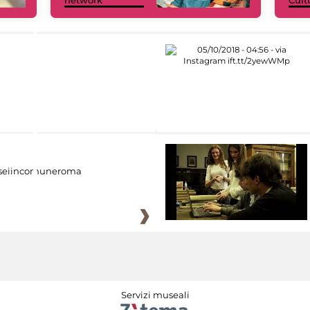
network
Cult
eiincomuneroma
Servizi museali