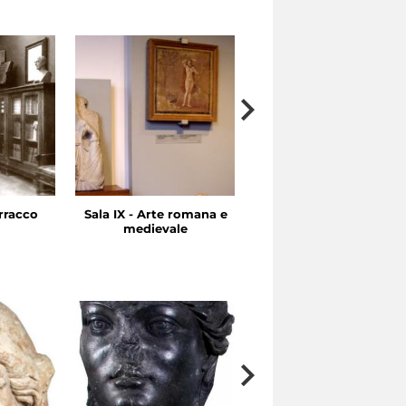
rracco
Sala IX - Arte romana e
Sale VII-VIII - Arte
medievale
ellenistica