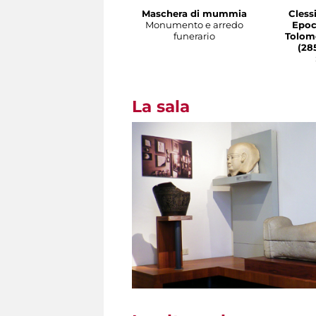
Maschera di mummia
Cless
Monumento e arredo
Epoc
funerario
Tolome
(285
La sala