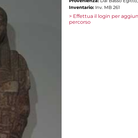
Provenienza:
Dal Basso Egitto,
Inventario:
Inv. MB 261
> Effettua il login per aggi
percorso