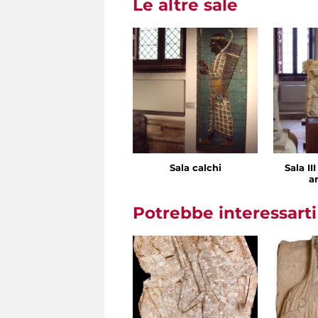
Le altre sale
Sala calchi
Sala II
ar
Potrebbe interessart