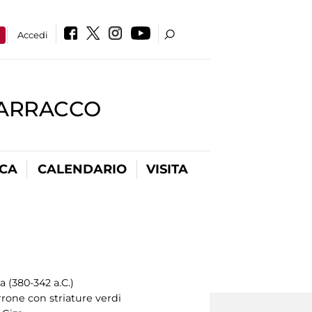
a
Accedi
BARRACCO
ICA
CALENDARIO
VISITA
a (380-342 a.C.)
rone con striature verdi