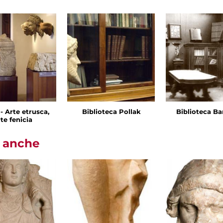
I - Arte etrusca,
Biblioteca Pollak
Biblioteca Ba
te fenicia
i anche