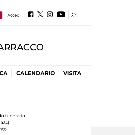
a
Accedi
BARRACCO
ICA
CALENDARIO
VISITA
o funerario
a.C.)
nto