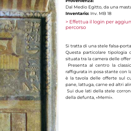
Provenienza:
Dal Medio Egitto, da una masta
Inventario:
Inv. MB 18
> Effettua il login per aggi
percorso
Si tratta di una stele falsa-po
Questa particolare tipologia
situata tra la camera delle offer
Presenta al centro la classi
raffigurata in posa stante con l
è la tavola delle offerte sul 
pane, lattuga, carne ed altri al
Sui due lati della stele corron
della defunta, «Memi».