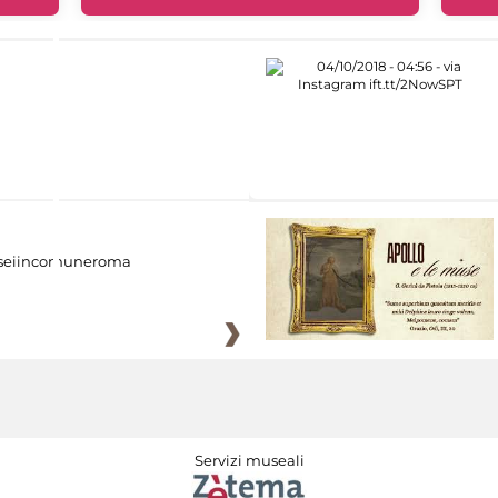
eiincomuneroma
Servizi museali