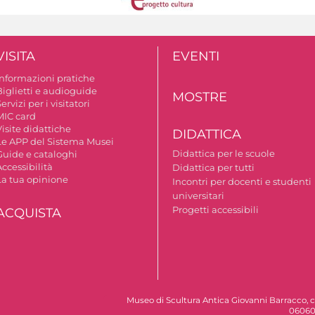
VISITA
EVENTI
Informazioni pratiche
Biglietti e audioguide
MOSTRE
ervizi per i visitatori
MIC card
isite didattiche
DIDATTICA
Le APP del Sistema Musei
Didattica per le scuole
Guide e cataloghi
ccessibilità
Didattica per tutti
La tua opinione
Incontri per docenti e studenti
universitari
Progetti accessibili
ACQUISTA
Museo di Scultura Antica Giovanni Barracco, c
06060