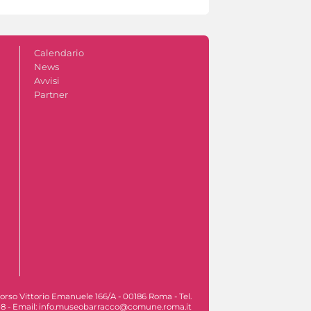
Calendario
News
Avvisi
Partner
orso Vittorio Emanuele 166/A - 00186 Roma - Tel.
8 - Email: info.museobarracco@comune.roma.it