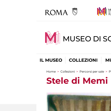
MUSEO DI S
IL MUSEO
COLLEZIONI
M
Home
>
Collezioni
>
Percorsi per sale
>
P
Tu sei qui
Stele di Memi