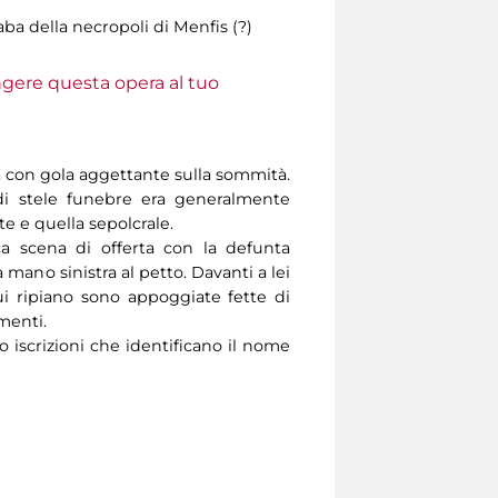
ba della necropoli di Menfis (?)
ungere questa opera al tuo
rta con gola aggettante sulla sommità.
 di stele funebre era generalmente
te e quella sepolcrale.
ca scena di offerta con la defunta
a mano sinistra al petto. Davanti a lei
cui ripiano sono appoggiate fette di
imenti.
o iscrizioni che identificano il nome