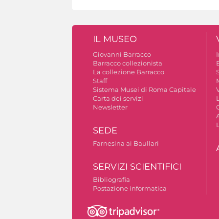
IL MUSEO
Giovanni Barracco
Barracco collezionista
La collezione Barracco
S
Staff
Sistema Musei di Roma Capitale
V
Carta dei servizi
Newsletter
A
SEDE
Farnesina ai Baullari
SERVIZI SCIENTIFICI
Bibliografia
Postazione informatica
Autorizzazione riprese fotografiche