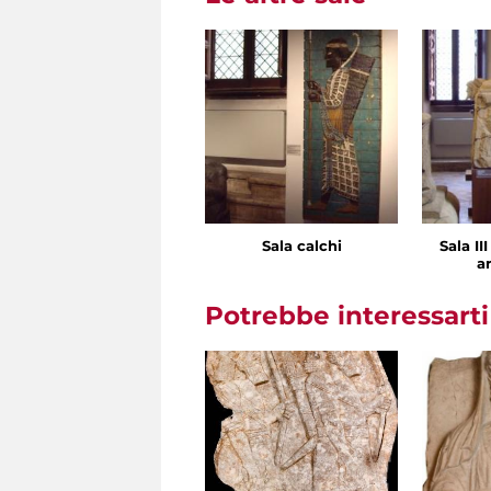
Sala calchi
Sala II
ar
Potrebbe interessart