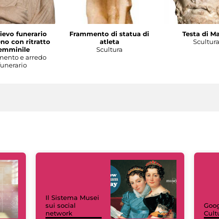
lievo funerario
Frammento di statua di
Testa di M
no con ritratto
atleta
Scultur
emminile
Scultura
ento e arredo
funerario
Il Sistema Musei
sui social
Goog
network
Cult