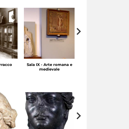
rracco
Sala IX - Arte romana e
Sale VII-VIII - Arte
medievale
ellenistica