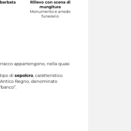
 barbata
Rilievo con scena di
Stele di Memi
a
mungitura
Monumento e arredo
Monumento e arredo
funerario
funerario
Barracco appartengono, nella quasi
 tipo di
sepolcro
, caratteristico
ll’Antico Regno, denominato
 “banco”.