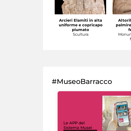
Arcieri Elamiti in alta
Altori
uniforme e copricapo
palmire
piumato
f
Scultura
Monum
#MuseoBarracco
Le APP del
Sistema Musei