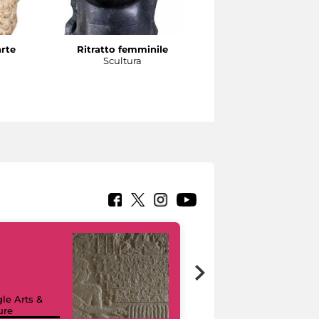
arte
Ritratto femminile
Testa di atleta
a
Scultura
Scultura
le Arts &
ure
I like MiC