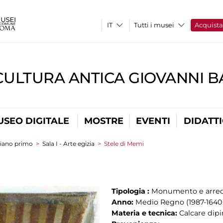
Tutti i musei
Acquist
CULTURA ANTICA GIOVANNI 
USEO DIGITALE
MOSTRE
EVENTI
DIDATT
iano primo
>
Sala I - Arte egizia
>
Stele di Memi
Tipologia :
Monumento e arred
Anno:
Medio Regno (1987-1640 
Materia e tecnica:
Calcare dipi