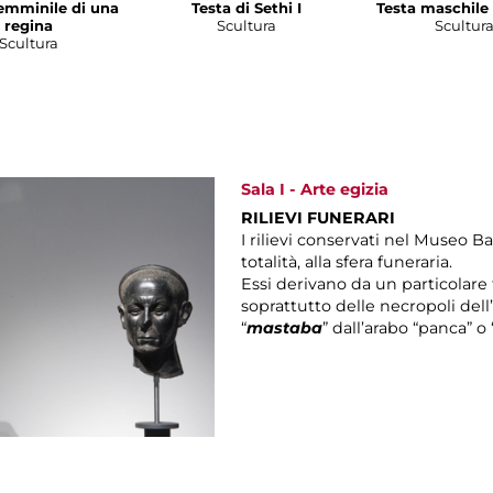
femminile di una
Testa di Sethi I
Testa maschile
regina
Scultura
Scultur
Scultura
Sala I - Arte egizia
RILIEVI FUNERARI
I rilievi conservati nel Museo 
totalità, alla sfera funeraria.
Essi derivano da un particolare
soprattutto delle necropoli de
“
mastaba
” dall’arabo “panca” o