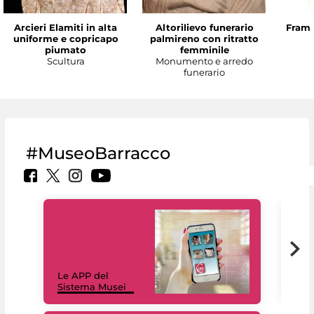
Arcieri Elamiti in alta
Altorilievo funerario
Framm
uniforme e copricapo
palmireno con ritratto
piumato
femminile
Scultura
Monumento e arredo
funerario
#MuseoBarracco
Il 
Le APP del
Mus
Sistema Musei
net