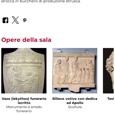
Brocca in bucchero di produzione etrusca.
Opere della sala
Vaso (lekythos) funerario
Rilievo votivo con dedica
Test
iscritto
ad Apollo
Monumento e arredo
Scultura
funerario