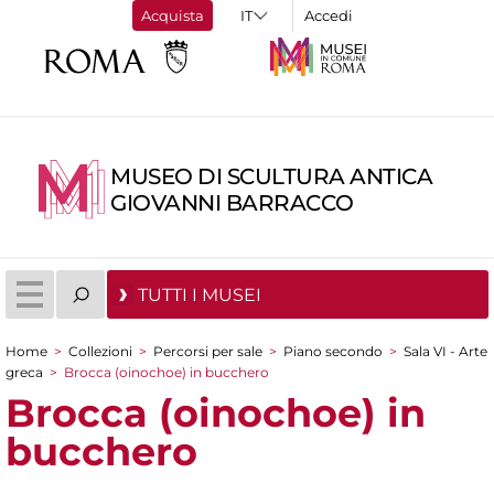
Acquista
Accedi
MUSEO DI SCULTURA ANTICA
GIOVANNI BARRACCO
TUTTI I MUSEI
Home
>
Collezioni
>
Percorsi per sale
>
Piano secondo
>
Sala VI - Arte
Tu sei qui
greca
>
Brocca (oinochoe) in bucchero
Brocca (oinochoe) in
bucchero