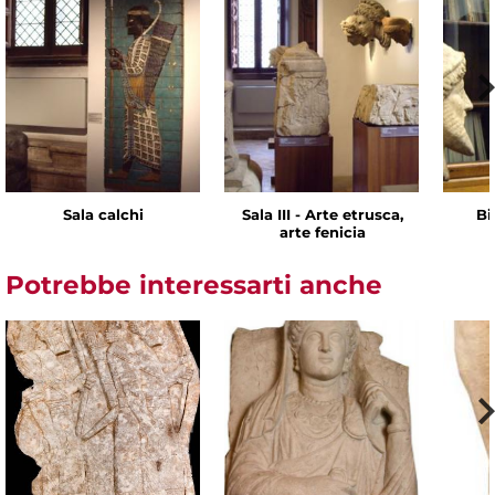
Sala calchi
Sala III - Arte etrusca,
Bi
arte fenicia
Potrebbe interessarti anche