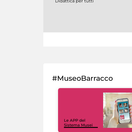
Didattica per tutti
#MuseoBarracco
Le APP del
Sistema Musei