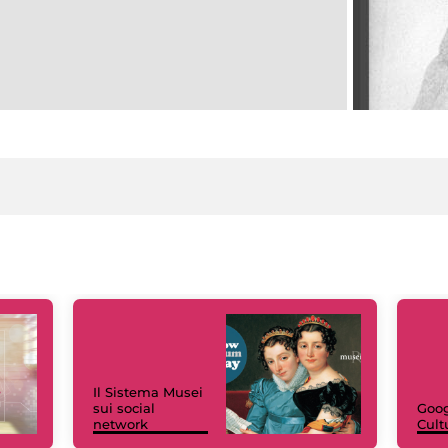
Il Sistema Musei
sui social
Goog
network
Cult