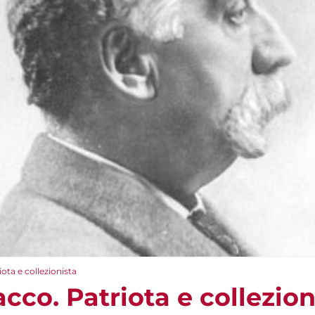
ota e collezionista
cco. Patriota e collezion