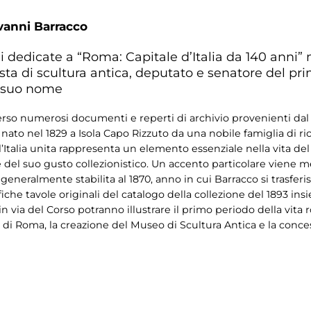
vanni Barracco
i dedicate a “Roma: Capitale d’Italia da 140 anni”
ista di scultura antica, deputato e senatore del pr
l suo nome
erso numerosi documenti e reperti di archivio provenienti dal
, nato nel 1829 a Isola Capo Rizzuto da una nobile famiglia di ri
talia unita rappresenta un elemento essenziale nella vita del p
ne del suo gusto collezionistico. Un accento particolare viene 
ene generalmente stabilita al 1870, anno in cui Barracco si tra
che tavole originali del catalogo della collezione del 1893 in
in via del Corso potranno illustrare il primo periodo della vit
ttà di Roma, la creazione del Museo di Scultura Antica e la conc