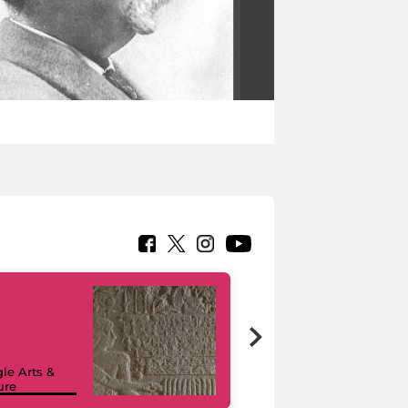
le Arts &
ure
I like MiC