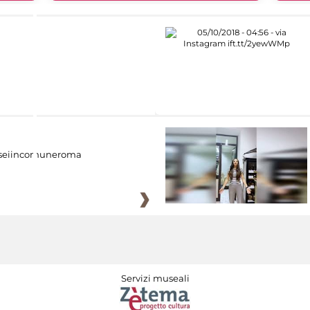
eiincomuneroma
Servizi museali