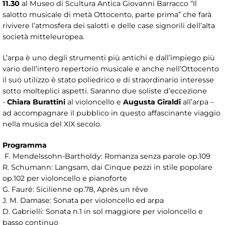
11.30
al Museo di Scultura Antica Giovanni Barracco “Il
salotto musicale di metà Ottocento, parte prima” che farà
rivivere l’atmosfera dei salotti e delle case signorili dell’alta
società mitteleuropea.
L’arpa è uno degli strumenti più antichi e dall’impiego più
vario dell’intero repertorio musicale e anche nell’Ottocento
il suo utilizzo è stato poliedrico e di straordinario interesse
sotto molteplici aspetti. Saranno due soliste d’eccezione
-
Chiara Burattini
al violoncello e
Augusta Giraldi
all’arpa –
ad accompagnare il pubblico in questo affascinante viaggio
nella musica del XIX secolo.
Programma
F. Mendelssohn-Bartholdy: Romanza senza parole op.109
R. Schumann: Langsam, dai Cinque pezzi in stile popolare
op.102 per violoncello e pianoforte
G. Fauré: Sicilienne op.78, Après un rêve
J. M. Damase: Sonata per violoncello ed arpa
D. Gabrielli: Sonata n.1 in sol maggiore per violoncello e
basso continuo