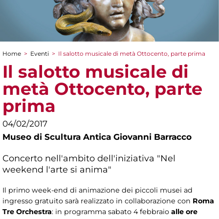
Home
>
Eventi
>
Il salotto musicale di metà Ottocento, parte prima
Tu sei qui
Il salotto musicale di
metà Ottocento, parte
prima
04/02/2017
Museo di Scultura Antica Giovanni Barracco
Concerto nell'ambito dell'iniziativa "Nel
weekend l'arte si anima"
Il primo week-end di animazione dei piccoli musei ad
ingresso gratuito sarà realizzato in collaborazione con
Roma
Tre Orchestra
: in programma sabato 4 febbraio
alle ore