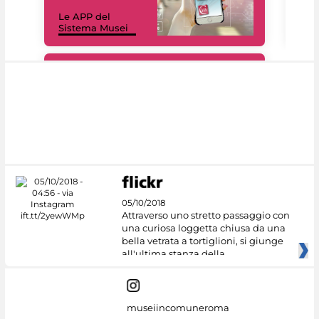
Il 
Le APP del
Mus
Sistema Musei
net
#DiscoverMiC
05/10/2018
Attraverso uno stretto passaggio con
una curiosa loggetta chiusa da una
bella vetrata a tortiglioni, si giunge
all'ultima stanza della
museiincomuneroma