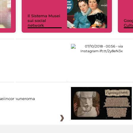
Il Sistema Musei
sui social
Goog
network
Cult
eiincomuneroma