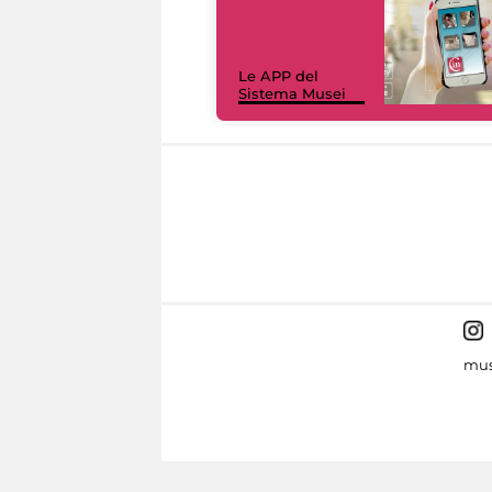
Le APP del
Sistema Musei
mus