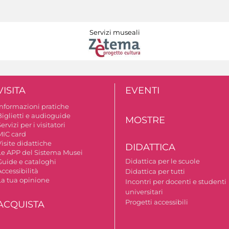
Servizi museali
VISITA
EVENTI
Informazioni pratiche
Biglietti e audioguide
MOSTRE
ervizi per i visitatori
MIC card
isite didattiche
DIDATTICA
Le APP del Sistema Musei
Didattica per le scuole
Guide e cataloghi
ccessibilità
Didattica per tutti
La tua opinione
Incontri per docenti e studenti
universitari
Progetti accessibili
ACQUISTA