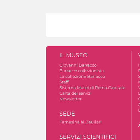
IL MUSEO
Giovanni Barracco
Barracco collezionista
La collezione Barracco
S
Staff
Sistema Musei di Roma Capitale
V
Carta dei servizi
Newsletter
A
SEDE
Farnesina ai Baullari
SERVIZI SCIENTIFICI