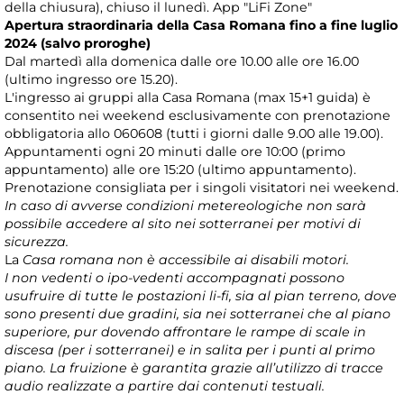
della chiusura), chiuso il lunedì. App "LiFi Zone"
Apertura straordinaria della Casa Romana fino a fine luglio
2024 (salvo proroghe)
Dal martedì alla domenica dalle ore 10.00 alle ore 16.00
(ultimo ingresso ore 15.20).
L'ingresso ai gruppi alla Casa Romana (max 15+1 guida) è
consentito nei weekend esclusivamente con prenotazione
obbligatoria allo 060608 (tutti i giorni dalle 9.00 alle 19.00).
Appuntamenti ogni 20 minuti dalle ore 10:00 (primo
appuntamento) alle ore 15:20 (ultimo appuntamento).
Prenotazione consigliata per i singoli visitatori nei weekend.
In caso di avverse condizioni metereologiche non sarà
possibile accedere al sito nei sotterranei per motivi di
sicurezza.
La
Casa romana non è accessibile ai disabili motori.
I non vedenti o ipo-vedenti accompagnati possono
usufruire di tutte le postazioni li-fi, sia al pian terreno, dove
sono presenti due gradini, sia nei sotterranei che al piano
superiore, pur dovendo affrontare le rampe di scale in
discesa (per i sotterranei) e in salita per i punti al primo
piano. La fruizione è garantita grazie all’utilizzo di tracce
audio realizzate a partire dai contenuti testuali.