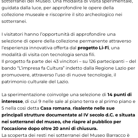
sotterranei del Museo. Una modalità di visita sperimentale,
guidata dalla luce, per approfondire le opere della
collezione museale e riscoprire il sito archeologico nei
sotterranei.
I visitatori hanno l’opportunità di approfondire una
selezione di opere della collezione permanente attraverso
l’esperienza innovativa offerta dal
progetto
Li-Fi
, una
modalità di visita con tecnologia senza fili.
Il progetto fa parte dei 43 vincitori – su 126 partecipanti – del
bando “L’impresa fa Cultura” indetto dalla Regione Lazio per
promuovere, attraverso l’uso di nuove tecnologie, il
patrimonio culturale del Lazio.
La sperimentazione coinvolge una selezione di
14 punti di
interesse
, di cui 9 nelle sale al piano terra e al primo piano e
5 nella così detta
Casa romana
,
risalente nelle sue
principali strutture documentate al IV secolo d.C. e situata
nei sotterranei del museo, che riapre al pubblico per
l’occasione dopo oltre 20 anni di chiusura.
La scoperta dei resti nei sotterranei del Museo Barracco è