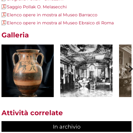
Saggio Pollak O. Melasecchi
Elenco opere in mostra al Museo Barracco
Elenco opere in mostra al Museo Ebraico di Roma
Galleria
Attività correlate
In archivio