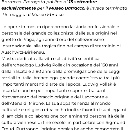
Barracco. Prorogata poi fino al
15 settembre
esclusivamente
per il
Museo Barracco
, è invece terminata
il 5 maggio al Museo Ebraico.
Le opere in mostra ripercorrono la storia professionale e
personale del grande collezionista: dalle sue origini nel
ghetto di Praga, agli anni d'oro del collezionismo
internazionale, alla tragica fine nel campo di sterminio di
Auschwitz-Birkenau.
Mostra dedicata alla vita e all’attività scientifica
dell’archeologo Ludwig Pollak in occasione dei 150 anni
dalla nascita e a 80 anni dalla promulgazione delle Leggi
razziali in Italia. Archeologo, grande
connoisseur,
tra i più
importanti mercanti d'arte dell'epoca, Ludwig Pollak è
ricordato anche per importanti scoperte, tra cui il
ritrovamento del braccio originale del Laocoonte e
dell'Atena di Mirone. La sua appartenenza al mondo
culturale e religioso ebraico ha inoltre favorito i suoi legami
di amicizia e collaborazione con eminenti personalità della
cultura viennese di fine secolo, in particolare con Sigmund
Freud. Purtroppo l’origine ebraica ha anche comportato il