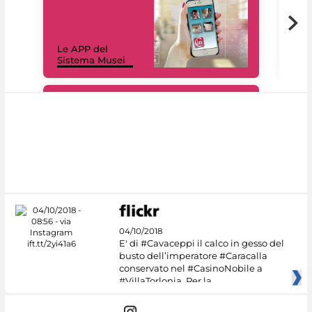
Il 
Le APP del
Mus
Sistema Musei
net
#DiscoverMiC
04/10/2018
E' di #Cavaceppi il calco in gesso del
busto dell’imperatore #Caracalla
conservato nel #CasinoNobile a
#VillaTorlonia. Per la