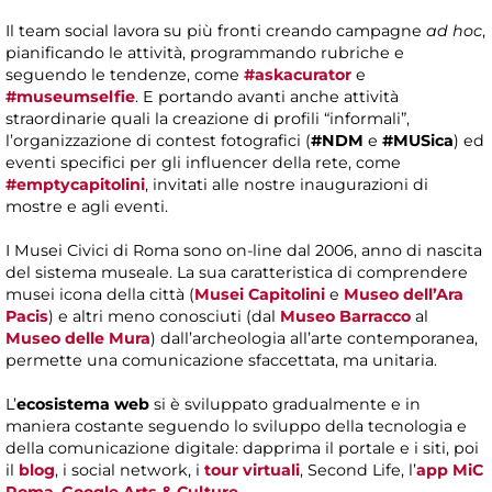
Il team social lavora su più fronti creando campagne
ad hoc
,
pianificando le attività, programmando rubriche e
seguendo le tendenze, come
#askacurator
e
#museumselfie
. E portando avanti anche attività
straordinarie quali la creazione di profili “informali”,
l’organizzazione di contest fotografici (
#NDM
e
#MUSica
) ed
eventi specifici per gli influencer della rete, come
#emptycapitolini
, invitati alle nostre inaugurazioni di
mostre e agli eventi.
I Musei Civici di Roma sono on-line dal 2006, anno di nascita
del sistema museale. La sua caratteristica di comprendere
musei icona della città (
Musei Capitolini
e
Museo dell’Ara
Pacis
) e altri meno conosciuti (dal
Museo Barracco
al
Museo delle Mura
) dall’archeologia all’arte contemporanea,
permette una comunicazione sfaccettata, ma unitaria.
L’
ecosistema web
si è sviluppato gradualmente e in
maniera costante seguendo lo sviluppo della tecnologia e
della comunicazione digitale: dapprima il portale e i siti, poi
il
blog
, i social network, i
tour virtuali
, Second Life, l’
app MiC