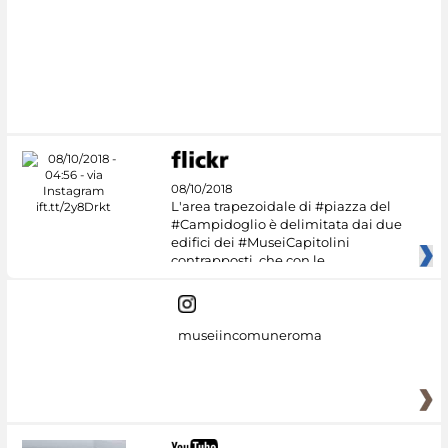
#DiscoverMiC
08/10/2018
L'area trapezoidale di #piazza del
#Campidoglio è delimitata dai due
edifici dei #MuseiCapitolini
contrapposti, che con le
museiincomuneroma