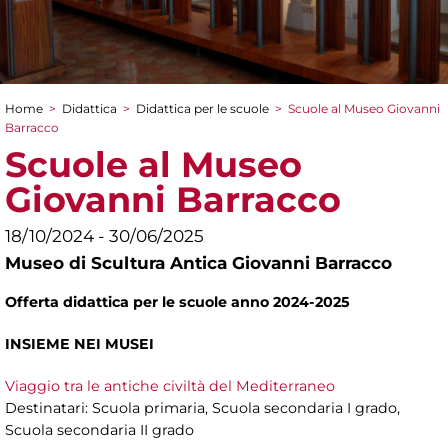
Home
>
Didattica
>
Didattica per le scuole
>
Scuole al Museo Giovanni
Tu sei qui
Barracco
Scuole al Museo
Giovanni Barracco
18/10/2024 - 30/06/2025
Museo di Scultura Antica Giovanni Barracco
Offerta didattica per le scuole anno 2024-2025
INSIEME NEI MUSEI
Viaggio tra le antiche civiltà del Mediterraneo
Destinatari: Scuola primaria, Scuola secondaria I grado,
Scuola secondaria II grado