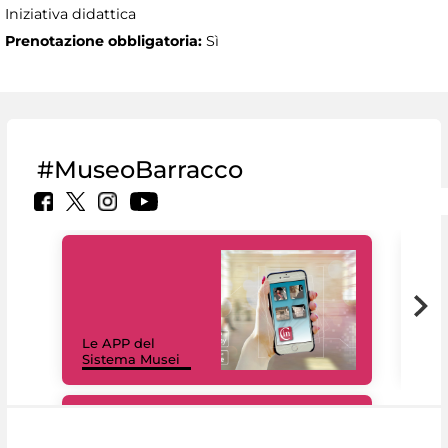
Iniziativa didattica
Prenotazione obbligatoria:
Sì
#MuseoBarracco
Il 
Le APP del
Mus
Sistema Musei
net