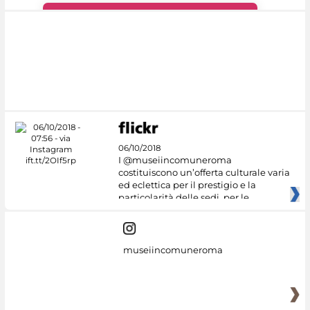
#DiscoverMiC
06/10/2018
I @museiincomuneroma
costituiscono un’offerta culturale varia
ed eclettica per il prestigio e la
particolarità delle sedi, per le
museiincomuneroma