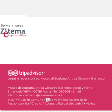
Servizi museali
Leggi le recensioni su:
Museo di Scultura Antica Giovanni Barracco
Museo di Scultura Antica Giovanni Barracco, corso Vittorio
Emanuele 166/A - 00186 Roma - Tel. 060608 - Email:
info.museobarracco@comune.roma.it
© 2017 Musei in Comune
/
Privacy
/
Esclusione delle
Responsabilità
/
Credits
/
Accessibilità del sito web
/
XML-rss