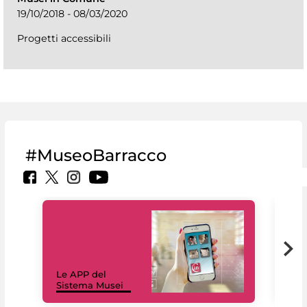
19/10/2018 - 08/03/2020
Progetti accessibili
#MuseoBarracco
Il 
Le APP del
Mus
Sistema Musei
net