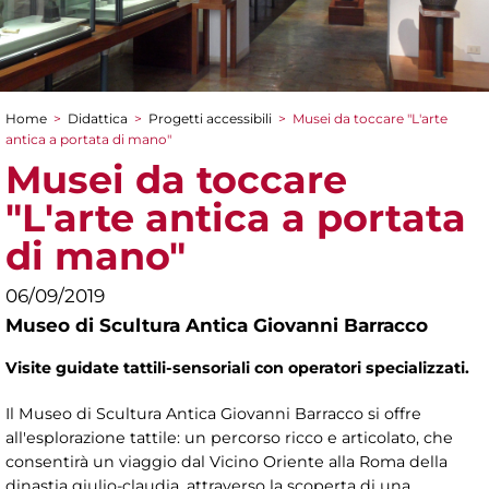
Home
>
Didattica
>
Progetti accessibili
>
Musei da toccare "L'arte
Tu sei qui
antica a portata di mano"
Musei da toccare
"L'arte antica a portata
di mano"
06/09/2019
Museo di Scultura Antica Giovanni Barracco
Visite guidate tattili-sensoriali con operatori specializzati.
Il Museo di Scultura Antica Giovanni Barracco si offre
all'esplorazione tattile: un percorso ricco e articolato, che
consentirà un viaggio dal Vicino Oriente alla Roma della
dinastia giulio-claudia, attraverso la scoperta di una