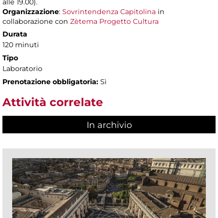
alle 19.00).
Organizzazione
:
Sovrintendenza Capitolina
in
collaborazione con
Zètema Progetto Cultura
Durata
120 minuti
Tipo
Laboratorio
Prenotazione obbligatoria:
Sì
Attività correlate
In archivio