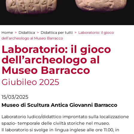
Home
>
Didattica
>
Didattica per tutti
>
Laboratorio: il gioco
Tu sei qui
dell’archeologo al Museo Barracco
Laboratorio: il gioco
dell’archeologo al
Museo Barracco
Giubileo 2025
15/03/2025
Museo di Scultura Antica Giovanni Barracco
Laboratorio ludico/didattico improntato sulla localizzazione
spazio- temporale delle civiltà storiche nel museo.
Il laboratorio si svolge in lingua inglese alle ore 11.00, in