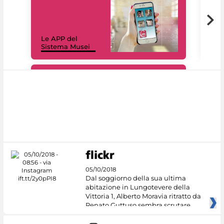
Il 
Le APP del
Mus
Sistema Musei
net
#DiscoverMiC
05/10/2018
Dal soggiorno della sua ultima
abitazione in Lungotevere della
Vittoria 1, Alberto Moravia ritratto da
Renato Guttuso sembra scrutare