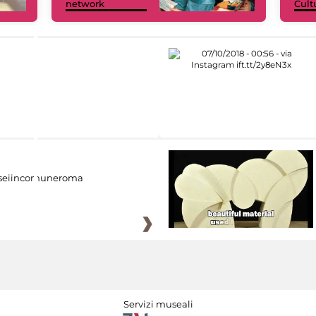
network
Cult
eiincomuneroma
Servizi museali