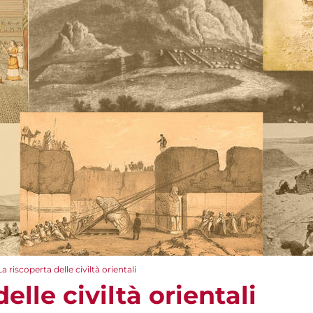
La riscoperta delle civiltà orientali
elle civiltà orientali