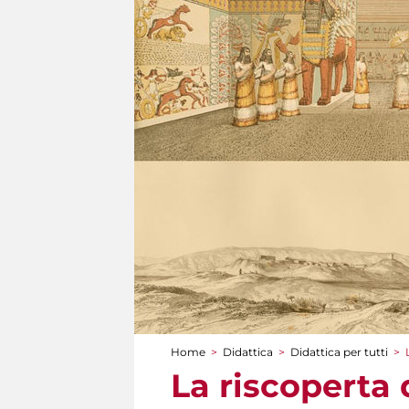
Home
>
Didattica
>
Didattica per tutti
>
Tu sei qui
La riscoperta d