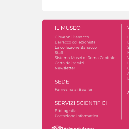
IL MUSEO
Giovanni Barracco
Barracco collezionista
La collezione Barracco
S
Staff
Sistema Musei di Roma Capitale
V
Carta dei servizi
Newsletter
A
SEDE
Farnesina ai Baullari
SERVIZI SCIENTIFICI
Bibliografia
Postazione informatica
Autorizzazione riprese fotografiche