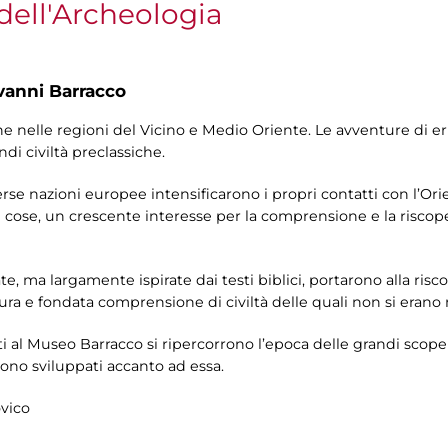
dell'Archeologia
vanni Barracco
e nelle regioni del Vicino e Medio Oriente. Le avventure di eru
di civiltà preclassiche.
rse nazioni europee intensificarono i propri contatti con l’Ori
re cose, un crescente interesse per la comprensione e la riscope
e, ma largamente ispirate dai testi biblici, portarono alla ris
ra e fondata comprensione di civiltà delle quali non si erano m
ti al Museo Barracco si ripercorrono l’epoca delle grandi scope
i sono sviluppati accanto ad essa.
vico