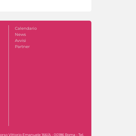
Calendario
News
Avvisi
Partner
orso Vittorio Emanuele 166/A - 00186 Roma - Tel.