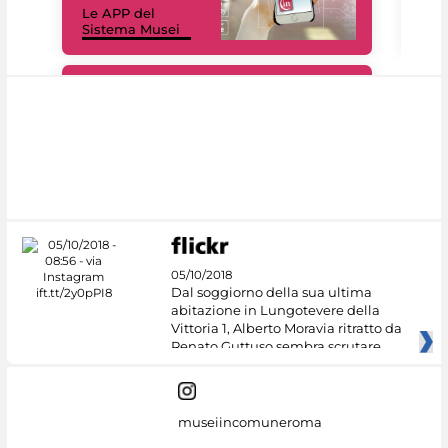
Le APP del
Mus
Sistema Musei
net
#DiscoverMiC
05/10/2018
Dal soggiorno della sua ultima
abitazione in Lungotevere della
Vittoria 1, Alberto Moravia ritratto da
Renato Guttuso sembra scrutare
museiincomuneroma