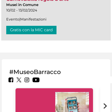
Musei in Comune
10/02 - 13/02/2024
Evento|Manifestazioni
Gratis con la MIC card
#MuseoBarracco
Il 