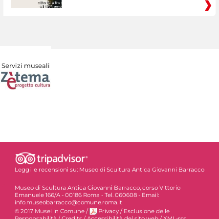
Servizi museali
Leggi le recensioni su:
Museo di Scultura Antica Giovanni Barracco
Museo di Scultura Antica Giovanni Barracco, corso Vittorio
Emanuele 166/A - 00186 Roma - Tel. 060608 - Email:
info.museobarracco@comune.roma.it
© 2017 Musei in Comune
/
Privacy
/
Esclusione delle
Responsabilità
/
Credits
/
Accessibilità del sito web
/
XML-rss