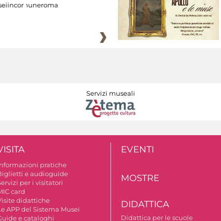
eiincomuneroma
Servizi museali
VISITA
EVENTI
Informazioni pratiche
Biglietti e audioguide
MOSTRE
ervizi per i visitatori
MIC card
isite didattiche
DIDATTICA
Le APP del Sistema Musei
Didattica per le scuole
Guide e cataloghi