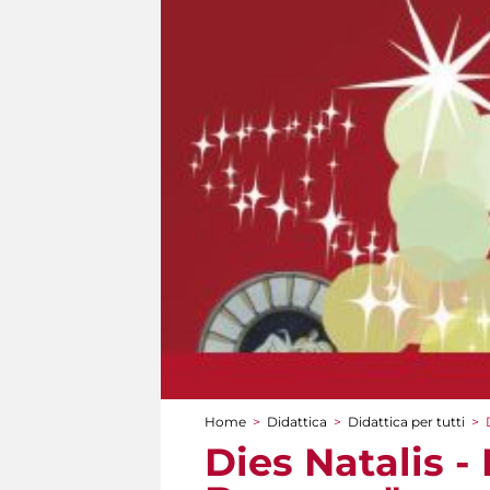
Home
>
Didattica
>
Didattica per tutti
>
Tu sei qui
Dies Natalis -