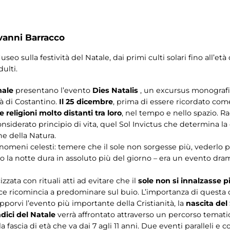
vanni Barracco
eo sulla festività del Natale, dai primi culti solari fino all’età
ulti.
nale
presentano l’evento
Dies Natalis
, un excursus monografico
tà di Costantino.
Il 25 dicembre
, prima di essere ricordato come 
e religioni molto distanti tra loro
, nel tempo e nello spazio. Ra
nsiderato principio di vita, quel Sol Invictus che determina la ci
ne della Natura.
nomeni celesti: temere che il sole non sorgesse più, vederlo p
 la notte dura in assoluto più del giorno – era un evento dra
zata con rituali atti ad evitare che il
sole non si innalzasse p
e ricomincia a predominare sul buio. L’importanza di questa d
pporvi l’evento più importante della Cristianità, la
nascita del
adici del Natale
verrà affrontato attraverso un percorso tematico,
 fascia di età che va dai 7 agli 11 anni. Due eventi paralleli e 