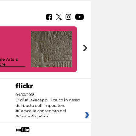
le Arts &
ure
I like MiC
04/10/2018
E' di #Cavaceppi il calco in gesso
del busto dell’imperatore
#Caracalla conservato nel
#CasinoNobile a