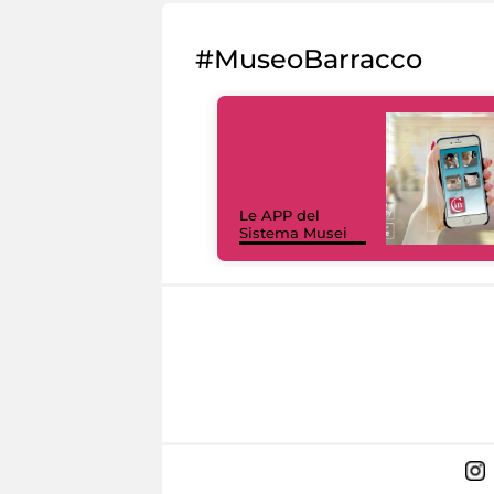
#MuseoBarracco
Le APP del
Sistema Musei