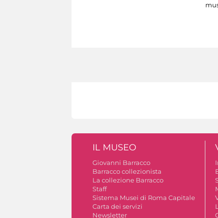
mus
IL MUSEO
Giovanni Barracco
Barracco collezionista
La collezione Barracco
S
Staff
Sistema Musei di Roma Capitale
V
Carta dei servizi
Newsletter