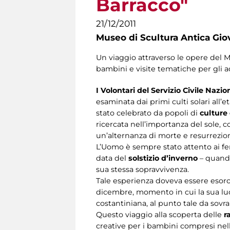
Barracco"
21/12/2011
Museo di Scultura Antica Gio
Un viaggio attraverso le opere del Mus
bambini e visite tematiche per gli ad
I Volontari del Servizio Civile Nazio
esaminata dai primi culti solari all’e
stato celebrato da popoli di
culture 
ricercata nell’importanza del sole, co
un’alternanza di morte e resurrezio
L’Uomo è sempre stato attento ai fe
data del
solstizio d’inverno
– quando
sua stessa sopravvivenza.
Tale esperienza doveva essere esorciz
dicembre, momento in cui la sua luc
costantiniana, al punto tale da sovra
Questo viaggio alla scoperta delle
r
creative per i bambini compresi nella