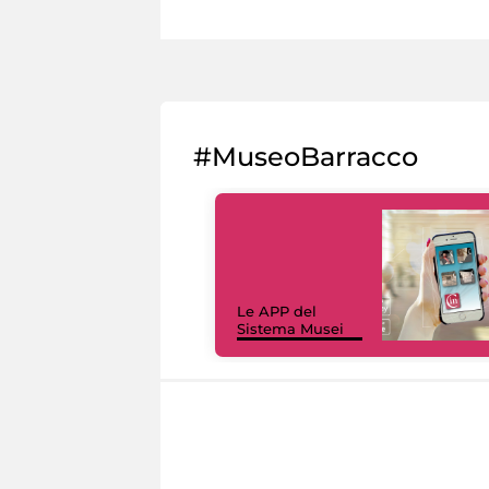
#MuseoBarracco
Le APP del
Sistema Musei