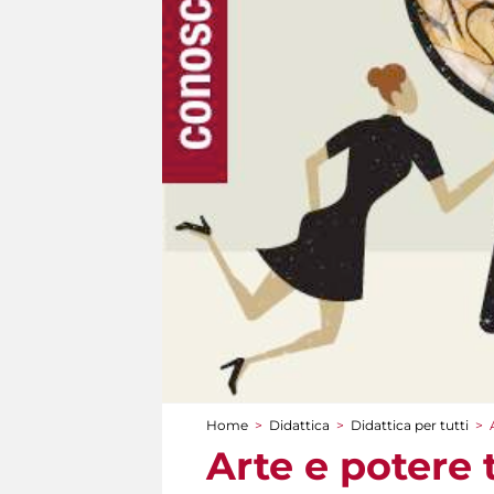
Home
>
Didattica
>
Didattica per tutti
>
Tu sei qui
Arte e potere