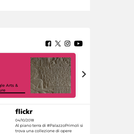
le Arts &
ure
I like MiC
04/10/2018
Al piano terra di #PalazzoPrimoli si
trova una collezione di opere