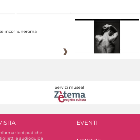
eiincomuneroma
Servizi museali
VISITA
EVENTI
Informazioni pratiche
Biglietti e audioguide