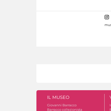
mus
IL MUSEO
Giovanni Barracco
Barracco collezionista