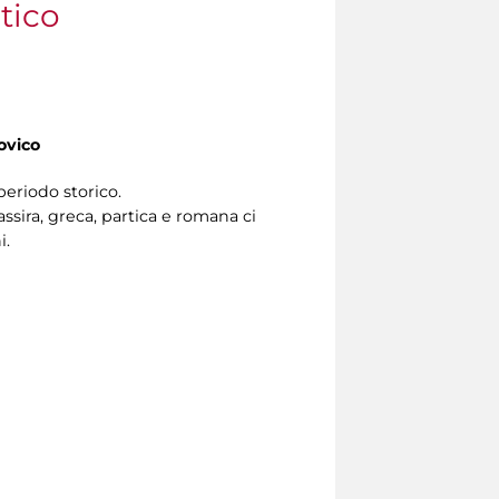
tico
ovico
periodo storico.
ssira, greca, partica e romana ci
i.