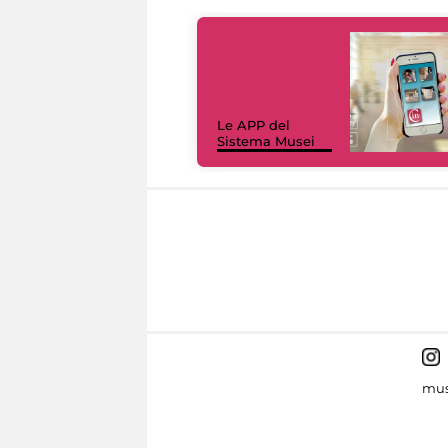
Le APP del
Sistema Musei
mus