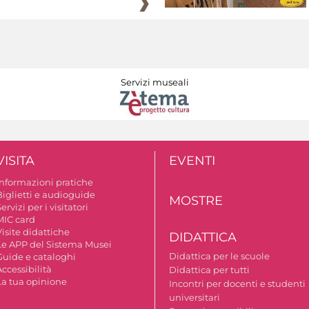
Servizi museali
VISITA
EVENTI
Informazioni pratiche
Biglietti e audioguide
MOSTRE
ervizi per i visitatori
MIC card
isite didattiche
DIDATTICA
Le APP del Sistema Musei
Didattica per le scuole
Guide e cataloghi
ccessibilità
Didattica per tutti
La tua opinione
Incontri per docenti e studenti
universitari