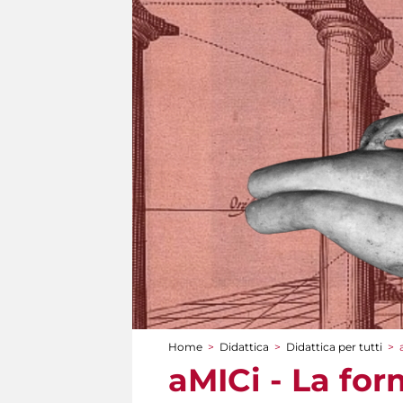
Home
>
Didattica
>
Didattica per tutti
>
Tu sei qui
aMICi - La for