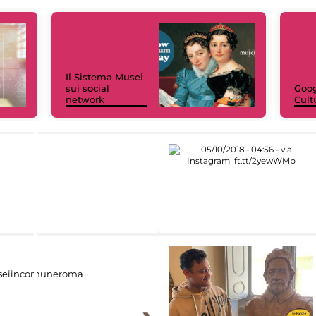
Il Sistema Musei
sui social
Goog
network
Cult
eiincomuneroma