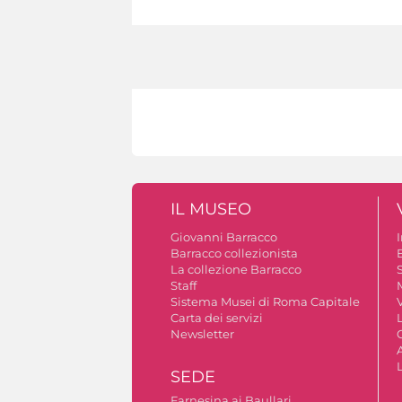
IL MUSEO
Giovanni Barracco
Barracco collezionista
La collezione Barracco
S
Staff
Sistema Musei di Roma Capitale
V
Carta dei servizi
Newsletter
A
SEDE
Farnesina ai Baullari