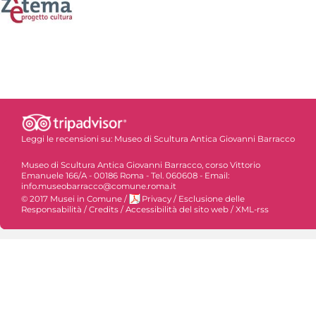
Leggi le recensioni su:
Museo di Scultura Antica Giovanni Barracco
Museo di Scultura Antica Giovanni Barracco, corso Vittorio
Emanuele 166/A - 00186 Roma - Tel. 060608 - Email:
info.museobarracco@comune.roma.it
© 2017 Musei in Comune
/
Privacy
/
Esclusione delle
Responsabilità
/
Credits
/
Accessibilità del sito web
/
XML-rss