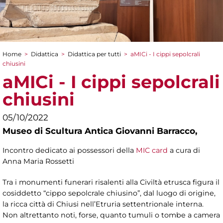
Home
>
Didattica
>
Didattica per tutti
>
aMICi - I cippi sepolcrali
Tu sei qui
chiusini
aMICi - I cippi sepolcrali
chiusini
05/10/2022
Museo di Scultura Antica Giovanni Barracco,
Incontro dedicato ai possessori della
MIC card
a cura di
Anna Maria Rossetti
Tra i monumenti funerari risalenti alla Civiltà etrusca figura il
cosiddetto “cippo sepolcrale chiusino”, dal luogo di origine,
la ricca città di Chiusi nell’Etruria settentrionale interna.
Non altrettanto noti, forse, quanto tumuli o tombe a camera