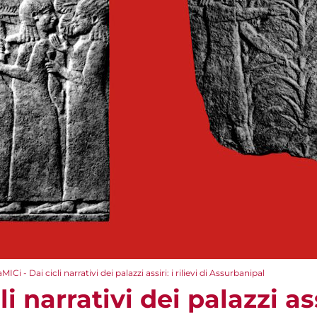
aMICi - Dai cicli narrativi dei palazzi assiri: i rilievi di Assurbanipal
i narrativi dei palazzi assi