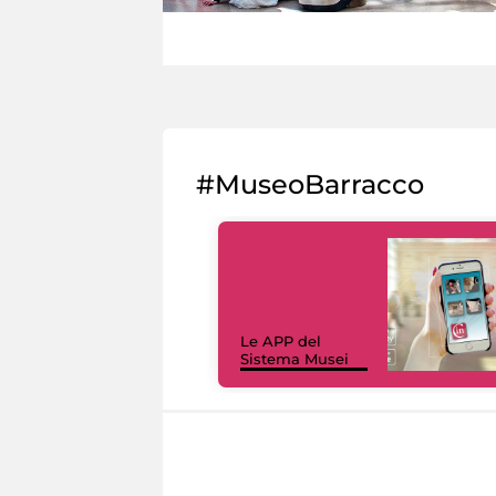
#MuseoBarracco
Le APP del
Sistema Musei