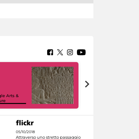
le Arts &
ure
I like MiC
05/10/2018
Attraverso uno stretto passaggio