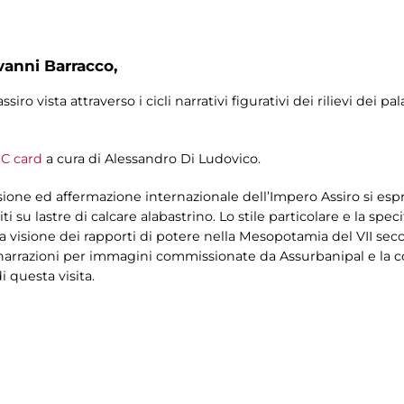
vanni Barracco,
iro vista attraverso i cicli narrativi figurativi dei rilievi dei pa
C card
a cura di Alessandro Di Ludovico.
one ed affermazione internazionale dell’Impero Assiro si es
ti su lastre di calcare alabastrino. Lo stile particolare e la speci
 visione dei rapporti di potere nella Mesopotamia del VII seco
arrazioni per immagini commissionate da Assurbanipal e la c
i questa visita.