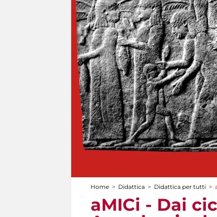
Home
>
Didattica
>
Didattica per tutti
>
Tu sei qui
aMICi - Dai cicl