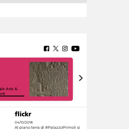
le Arts &
ure
I like MiC
04/10/2018
Al piano terra di #PalazzoPrimoli si