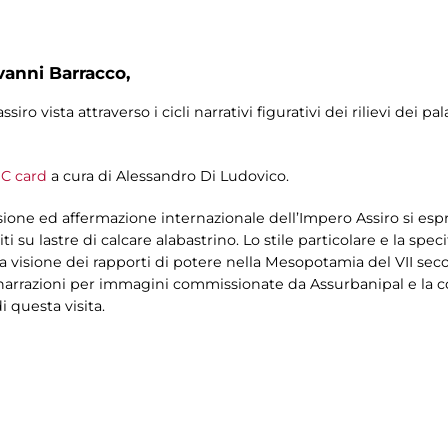
vanni Barracco,
iro vista attraverso i cicli narrativi figurativi dei rilievi dei pa
C card
a cura di Alessandro Di Ludovico.
one ed affermazione internazionale dell’Impero Assiro si es
ti su lastre di calcare alabastrino. Lo stile particolare e la speci
 visione dei rapporti di potere nella Mesopotamia del VII seco
arrazioni per immagini commissionate da Assurbanipal e la c
i questa visita.