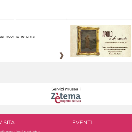
eiincomuneroma
Servizi museali
VISITA
EVENTI
Informazioni pratiche