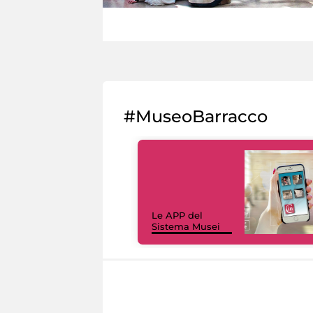
#MuseoBarracco
Le APP del
Sistema Musei