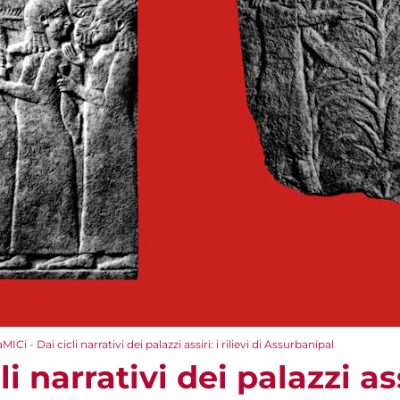
aMICi - Dai cicli narrativi dei palazzi assiri: i rilievi di Assurbanipal
i narrativi dei palazzi assi