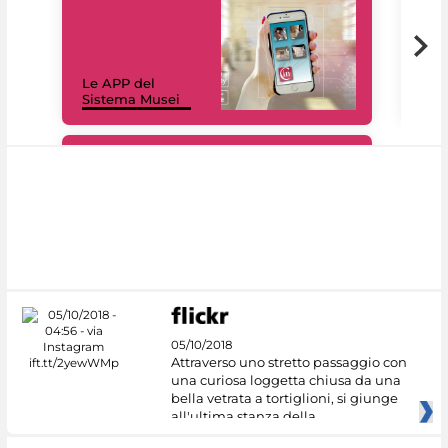
Il 
Le APP del
Mus
Sistema Musei
net
#DiscoverMiC
05/10/2018
Attraverso uno stretto passaggio con
una curiosa loggetta chiusa da una
bella vetrata a tortiglioni, si giunge
all'ultima stanza della