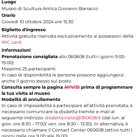
Luogo
Museo di Scultura Antica Giovanni Barracco
Orario
Giovedì 10 ottobre 2024 ore 15.30
Biglietto d'ingresso
Attività gratuita riservata esclusivamente ai possessori della
MIC card
Informazioni
Prenotazione consigliata
allo 060608 (tutti i giorni 9.00-
19.00)
Massimo 25 partecipanti
In caso di disponibilità le persone possono aggiungersi
anche il giorno stesso sul posto
Consulta sempre la pagina
AVVISI
prima di programmare
la tua visita al museo
Modalità di annullamento
In caso di impossibilità a partecipare all’attività prenotata, è
necessario comunicare la disdetta tramite e-mail al
seguente indirizzo:
disdetta.visite@060608.it
(dal lun. al
giov. ore 8.30 – 17.00/ ven. ore 8.30 – 13.30). In alternativa, è
necessario chiamare il Contact Center 060608 (attivo tutti i
giorni dalle ore 9.00 alle 19.00).