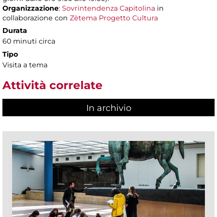
Organizzazione
:
Sovrintendenza Capitolina
in
collaborazione con
Zètema Progetto Cultura
Durata
60 minuti circa
Tipo
Visita a tema
Attività correlate
In archivio