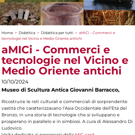
Home
>
Didattica
>
Didattica per tutti
>
aMICi - Commerci e
Tu sei qui
tecnologie nel Vicino e Medio Oriente antichi
aMICi - Commerci e
tecnologie nel Vicino e
Medio Oriente antichi
10/10/2024
Museo di Scultura Antica Giovanni Barracco,
Ricostruire le reti culturali e commerciali di sorprendente
vastità che caratterizzavano l’Asia Occidentale dell’Età del
Bronzo, in una storia di tecnologie che si sviluppano e
prosperano in parallelo e in simbiosi. A cura di Alessandro Di
Ludovico.
Visita dedicata ai possessori della
MIC card
.