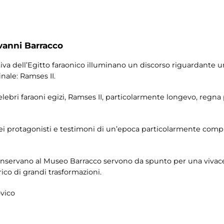
vanni Barracco
tiva dell’Egitto faraonico illuminano un discorso riguardante 
inale: Ramses II.
elebri faraoni egizi, Ramses II, particolarmente longevo, reg
ei protagonisti e testimoni di un’epoca particolarmente comple
onservano al Museo Barracco servono da spunto per una vivace
rico di grandi trasformazioni.
ovico