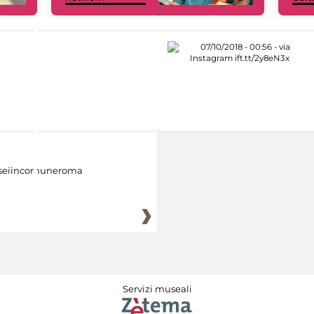
eiincomuneroma
Servizi museali