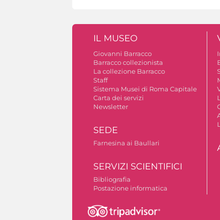
IL MUSEO
Giovanni Barracco
Barracco collezionista
La collezione Barracco
S
Staff
Sistema Musei di Roma Capitale
V
Carta dei servizi
Newsletter
A
SEDE
Farnesina ai Baullari
SERVIZI SCIENTIFICI
Bibliografia
Postazione informatica
Autorizzazione riprese fotografiche