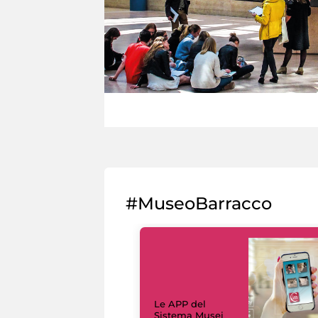
#MuseoBarracco
Le APP del
Sistema Musei