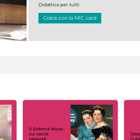
Didattica per tutti
Gratis con la MIC card
Il Sistema Musei
sui social
Goog
network
Cult