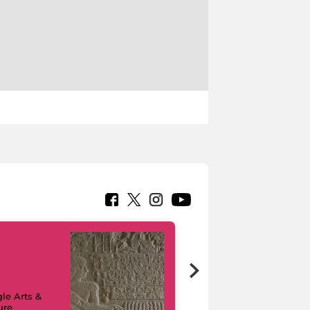
le Arts &
ure
I like MiC