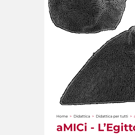
Home
>
Didattica
>
Didattica per tutti
>
Tu sei qui
aMICi - L’Egit