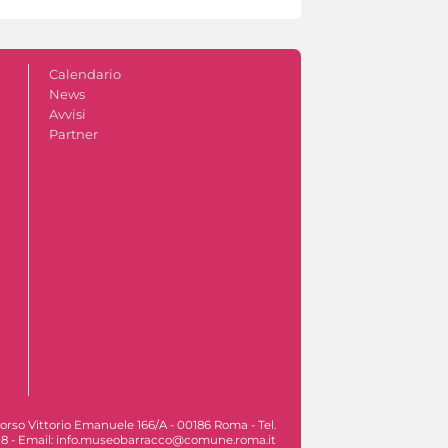
Calendario
News
Avvisi
Partner
orso Vittorio Emanuele 166/A - 00186 Roma - Tel.
8 - Email: info.museobarracco@comune.roma.it