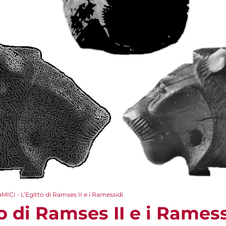
aMICi - L’Egitto di Ramses II e i Ramessidi
to di Ramses II e i Ramess