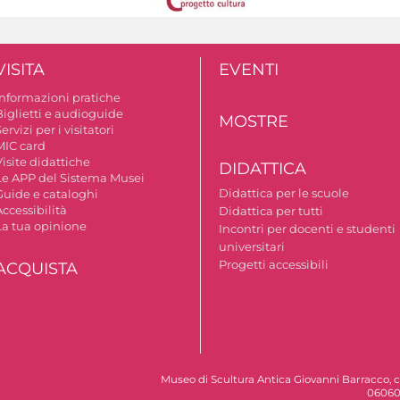
VISITA
EVENTI
Informazioni pratiche
Biglietti e audioguide
MOSTRE
ervizi per i visitatori
MIC card
isite didattiche
DIDATTICA
Le APP del Sistema Musei
Didattica per le scuole
Guide e cataloghi
ccessibilità
Didattica per tutti
La tua opinione
Incontri per docenti e studenti
universitari
Progetti accessibili
ACQUISTA
Museo di Scultura Antica Giovanni Barracco, c
06060