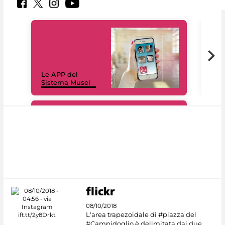
Il 
Le APP del
Mus
Sistema Musei
net
#DiscoverMiC
08/10/2018
L'area trapezoidale di #piazza del
#Campidoglio è delimitata dai due