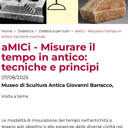
Home
>
Didattica
>
Didattica per tutti
>
aMICi - Misurare il tempo in
Tu sei qui
antico: tecniche e principi
aMICi - Misurare il
tempo in antico:
tecniche e principi
07/08/2025
Museo di Scultura Antica Giovanni Barracco,
Visita a tema
Le modalità di misurazione del tempo nell’antichità si
legano agli obiettivi e alle esigenze delle diverse civiltà nei