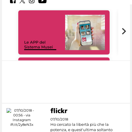
Il 
Le APP del
Mus
Sistema Musei
net
#DiscoverMiC
07/10/2018
Ho cercato la libertà più che la
potenza, e quest'ultima soltanto