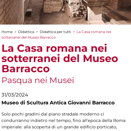
Home
>
Didattica
>
Didattica per tutti
>
La Casa romana nei
Tu sei qui
sotterranei del Museo Barracco
La Casa romana nei
sotterranei del Museo
Barracco
Pasqua nei Musei
31/03/2024
Museo di Scultura Antica Giovanni Barracco
Solo pochi gradini dal piano stradale moderno ci
condurranno indietro nel tempo, fino all’epoca della Roma
imperiale: alla scoperta di un grande edificio porticato,