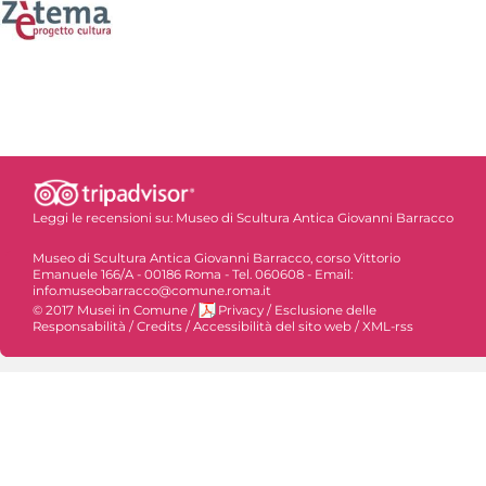
Leggi le recensioni su:
Museo di Scultura Antica Giovanni Barracco
Museo di Scultura Antica Giovanni Barracco, corso Vittorio
Emanuele 166/A - 00186 Roma - Tel. 060608 - Email:
info.museobarracco@comune.roma.it
© 2017 Musei in Comune
/
Privacy
/
Esclusione delle
Responsabilità
/
Credits
/
Accessibilità del sito web
/
XML-rss