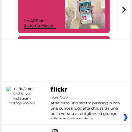
Il 
Le APP del
Mus
Sistema Musei
net
#DiscoverMiC
05/10/2018
Attraverso uno stretto passaggio con
una curiosa loggetta chiusa da una
bella vetrata a tortiglioni, si giunge
all'ultima stanza della