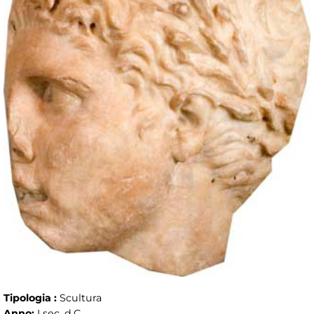
Tipologia :
Scultura
Anno:
I sec. d.C.