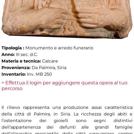
Tipologia :
Monumento e arredo funerario
Anno:
III sec. d.C.
Materia e tecnica:
Calcare
Provenienza:
Da Palmira, Siria
Inventario:
Inv. MB 250
> Effettua il login per aggiungere questa opera al tuo
percorso
Il rilievo rappresenta una produzione assai caratteristica
della città di Palmira, in Siria. La ricchezza degli abiti e
l’ostentazione dei gioielli sono segni distintivi
dell’appartenenza dei defunti alle grandi famiglie
dell’oligarchia mercantile della città carovaniera, centro