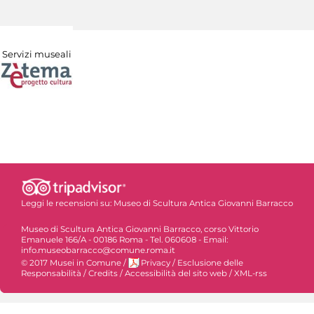
Servizi museali
Leggi le recensioni su:
Museo di Scultura Antica Giovanni Barracco
Museo di Scultura Antica Giovanni Barracco, corso Vittorio
Emanuele 166/A - 00186 Roma - Tel. 060608 - Email:
info.museobarracco@comune.roma.it
© 2017 Musei in Comune
/
Privacy
/
Esclusione delle
Responsabilità
/
Credits
/
Accessibilità del sito web
/
XML-rss