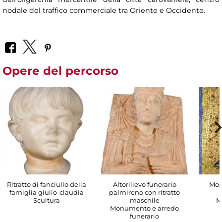
nodale del traffico commerciale tra Oriente e Occidente.
Opere del percorso
Ritratto di fanciullo della
Altorilievo funerario
Mos
famiglia giulio-claudia
palmireno con ritratto
Scultura
maschile
M
Monumento e arredo
funerario