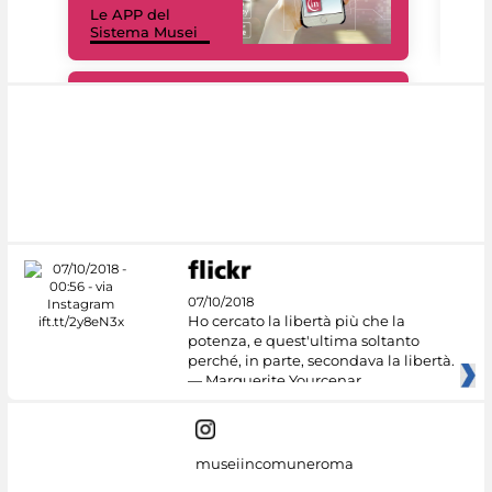
Le APP del
Mus
Sistema Musei
net
#DiscoverMiC
07/10/2018
Ho cercato la libertà più che la
potenza, e quest'ultima soltanto
perché, in parte, secondava la libertà.
— Marguerite Yourcenar
museiincomuneroma