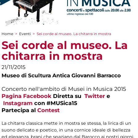
Home
>
Eventi
>
Sei corde al museo. La chitarra in mostra
Tu sei qui
Sei corde al museo. La
chitarra in mostra
21/11/2015
Museo di Scultura Antica Giovanni Barracco
Concerto nell'ambito di Musei in Musica 2015
Pagina Facebook
Diretta su
Twitter
e
Instagram
con #MUSica15
Partecipa al
Contest
La chitarra classica mette in mostra se stessa, la lirica di un
suono delicato e poetico, in una cornice ideale di bellezza
ed eleganza, brani che spaziano dal Barocco ai nostri giorni,