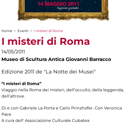
Home
>
Eventi
>
I misteri di Roma
Tu sei qui
I misteri di Roma
14/05/2011
Museo di Scultura Antica Giovanni Barracco
Edizione 2011 de "La Notte dei Musei"
“I misteri di Roma”
Viaggio nella Roma dei misteri, dell’occulto, della leggenda,
dell’altrove.
Di e con Gabriele La Porta e Carlo Prinzhofer. Con Veronica
Pace
A cura dell' Associazione Culturale Cubatea