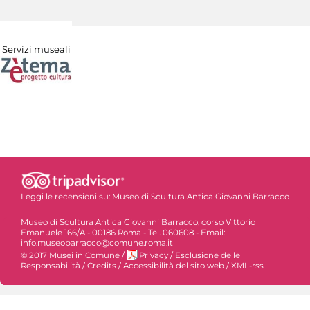
Servizi museali
Leggi le recensioni su:
Museo di Scultura Antica Giovanni Barracco
Museo di Scultura Antica Giovanni Barracco, corso Vittorio
Emanuele 166/A - 00186 Roma - Tel. 060608 - Email:
info.museobarracco@comune.roma.it
© 2017 Musei in Comune
/
Privacy
/
Esclusione delle
Responsabilità
/
Credits
/
Accessibilità del sito web
/
XML-rss