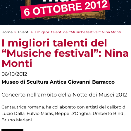
Home
>
Eventi
>
I migliori talenti del “Musiche festival”: Nina Monti
Tu sei qui
I migliori talenti del
“Musiche festival”: Nina
Monti
06/10/2012
Museo di Scultura Antica Giovanni Barracco
Concerto nell'ambito della Notte dei Musei 2012
Cantautrice romana, ha collaborato con artisti del calibro di
Lucio Dalla, Fulvio Maras, Beppe D’Onghia, Umberto Bindi,
Bruno Mariani.