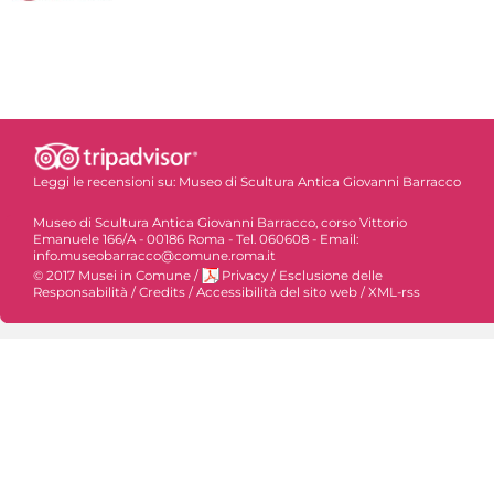
Leggi le recensioni su:
Museo di Scultura Antica Giovanni Barracco
Museo di Scultura Antica Giovanni Barracco, corso Vittorio
Emanuele 166/A - 00186 Roma - Tel. 060608 - Email:
info.museobarracco@comune.roma.it
© 2017 Musei in Comune
/
Privacy
/
Esclusione delle
Responsabilità
/
Credits
/
Accessibilità del sito web
/
XML-rss