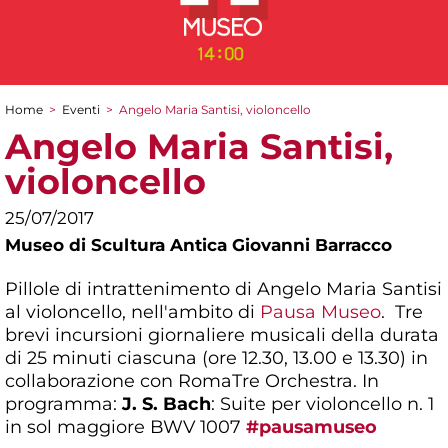
Home
>
Eventi
>
Angelo Maria Santisi, violoncello
Tu sei qui
Angelo Maria Santisi,
violoncello
25/07/2017
Museo di Scultura Antica Giovanni Barracco
Pillole di intrattenimento di Angelo Maria Santisi
al violoncello, nell'ambito di
Pausa Museo
. Tre
brevi incursioni giornaliere musicali della durata
di 25 minuti ciascuna (ore 12.30, 13.00 e 13.30) in
collaborazione con RomaTre Orchestra. In
programma:
J. S. Bach
: Suite per violoncello n. 1
in sol maggiore BWV 1007
#pausamuseo