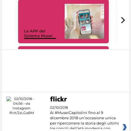
Il 
Le APP del
Mus
Sistema Musei
net
#DiscoverMiC
02/10/2018
Ai #MuseiCapitolini fino al 9
dicembre 2018 un’occasione unica
per ripercorrere la storia degli ultimi
tre concili dell’età moderna con