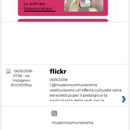
Le APP del
Mus
Sistema Musei
net
#DiscoverMiC
06/10/2018
I @museiincomuneroma
costituiscono un’offerta culturale varia
ed eclettica per il prestigio e la
particolarità delle sedi, per le
museiincomuneroma