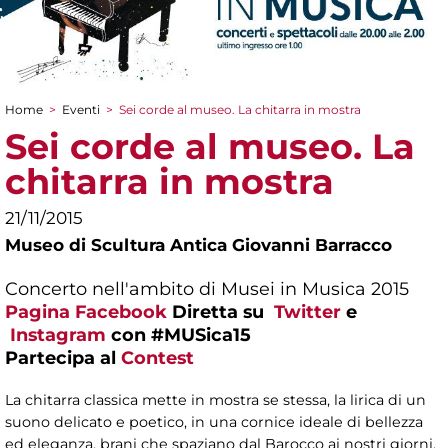
Home
>
Eventi
>
Sei corde al museo. La chitarra in mostra
Tu sei qui
Sei corde al museo. La
chitarra in mostra
21/11/2015
Museo di Scultura Antica Giovanni Barracco
Concerto nell'ambito di Musei in Musica 2015
Pagina Facebook
Diretta su
Twitter
e
Instagram
con #MUSica15
Partecipa al
Contest
La chitarra classica mette in mostra se stessa, la lirica di un
suono delicato e poetico, in una cornice ideale di bellezza
ed eleganza, brani che spaziano dal Barocco ai nostri giorni,