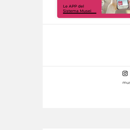
Le APP del
Sistema Musei
mus