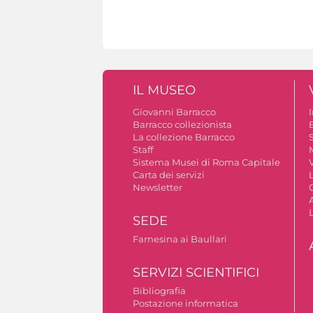
IL MUSEO
Giovanni Barracco
Barracco collezionista
La collezione Barracco
S
Staff
Sistema Musei di Roma Capitale
V
Carta dei servizi
Newsletter
A
SEDE
Farnesina ai Baullari
SERVIZI SCIENTIFICI
Bibliografia
Postazione informatica