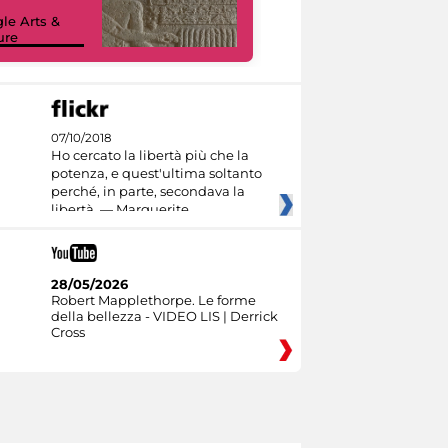
le Arts &
ure
I like MiC
07/10/2018
Ho cercato la libertà più che la
potenza, e quest'ultima soltanto
perché, in parte, secondava la
libertà. — Marguerite
28/05/2026
Robert Mapplethorpe. Le forme
della bellezza - VIDEO LIS | Derrick
Cross