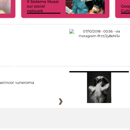
Il Sistema Musei
sui social
Goog
network
Cult
eiincomuneroma