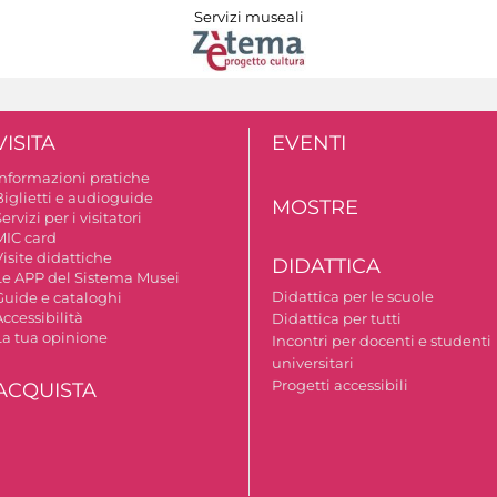
Servizi museali
VISITA
EVENTI
Informazioni pratiche
Biglietti e audioguide
MOSTRE
ervizi per i visitatori
MIC card
isite didattiche
DIDATTICA
Le APP del Sistema Musei
Didattica per le scuole
Guide e cataloghi
ccessibilità
Didattica per tutti
La tua opinione
Incontri per docenti e studenti
universitari
Progetti accessibili
ACQUISTA